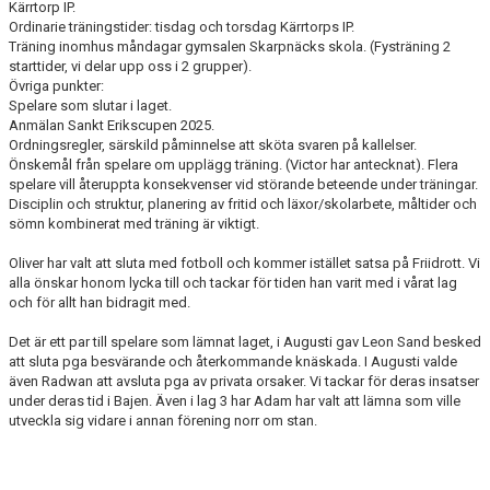
Kärrtorp IP.
Ordinarie träningstider: tisdag och torsdag Kärrtorps IP.
Träning inomhus måndagar gymsalen Skarpnäcks skola. (Fysträning 2
starttider, vi delar upp oss i 2 grupper).
Övriga punkter:
Spelare som slutar i laget.
Anmälan Sankt Erikscupen 2025.
Ordningsregler, särskild påminnelse att sköta svaren på kallelser.
Önskemål från spelare om upplägg träning. (Victor har antecknat). Flera
spelare vill återuppta konsekvenser vid störande beteende under träningar.
Disciplin och struktur, planering av fritid och läxor/skolarbete, måltider och
sömn kombinerat med träning är viktigt.
Oliver har valt att sluta med fotboll och kommer istället satsa på Friidrott. Vi
alla önskar honom lycka till och tackar för tiden han varit med i vårat lag
och för allt han bidragit med.
Det är ett par till spelare som lämnat laget, i Augusti gav Leon Sand besked
att sluta pga besvärande och återkommande knäskada. I Augusti valde
även Radwan att avsluta pga av privata orsaker. Vi tackar för deras insatser
under deras tid i Bajen. Även i lag 3 har Adam har valt att lämna som ville
utveckla sig vidare i annan förening norr om stan.