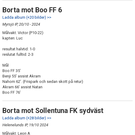
Borta mot Boo FF 6
Ladda album (+20 bilder) >>
Myrsjö IP, 20/10 - 2024
Målvakt: Victor (P10-22)
kapten: Luc
resultat halvtid: 1-0
reslutat fulltid: 2-3
Mål
Boo FF 35’
Benji 55’ assist Akram
Nahom 62’. (Frispark och sedan skott på retur)
Akram 66’ assist Natan
Boo FF 76’
Borta mot Sollentuna FK sydväst
Ladda album (+28 bilder) >>
Helenelunds IP, 19/10 2024
Målvakt: Leon A