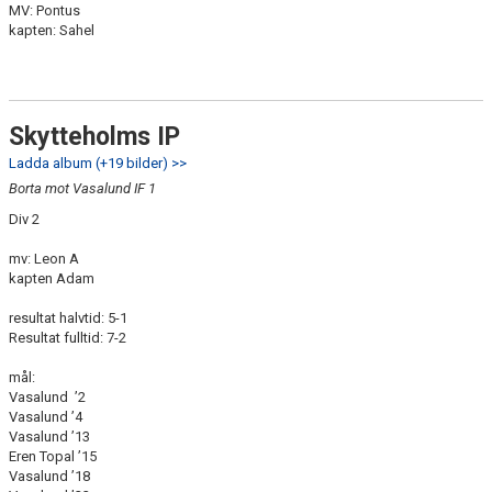
MV: Pontus
kapten: Sahel
Skytteholms IP
Ladda album (+19 bilder) >>
Borta mot Vasalund IF 1
Div 2
mv: Leon A
kapten Adam
resultat halvtid: 5-1
Resultat fulltid: 7-2
mål:
Vasalund ’2
Vasalund ’4
Vasalund ’13
Eren Topal ’15
Vasalund ’18