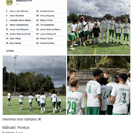
Hemma mot Värtans IK
Målvakt: Pontus
kapten: Luc