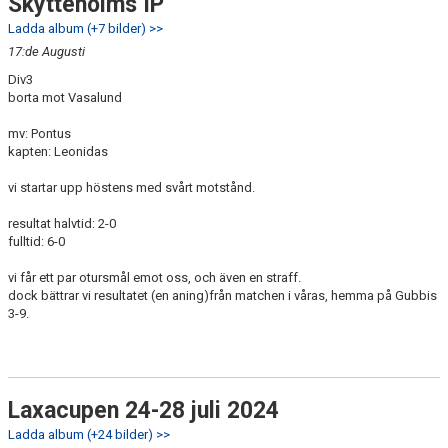
Skytteholms IP
Ladda album (+7 bilder) >>
17:de Augusti
Div3
borta mot Vasalund
mv: Pontus
kapten: Leonidas
vi startar upp höstens med svårt motstånd.
resultat halvtid: 2-0
fulltid: 6-0
vi får ett par otursmål emot oss, och även en straff.
dock bättrar vi resultatet (en aning)från matchen i våras, hemma på Gubbis
3-9.
Laxacupen 24-28 juli 2024
Ladda album (+24 bilder) >>