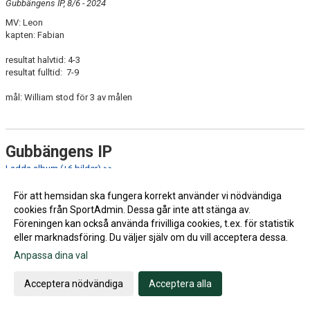
Gubbängens IP, 8/6 - 2024
MV: Leon
kapten: Fabian
resultat halvtid: 4-3
resultat fulltid: 7-9
mål: William stod för 3 av målen
Gubbängens IP
Ladda album (+6 bilder) >>
26:e maj hemma mot Sundbyberg IK
För att hemsidan ska fungera korrekt använder vi nödvändiga
MV: Leon Andersson
cookies från SportAdmin. Dessa går inte att stänga av.
kapten: Leonidas
Föreningen kan också använda frivilliga cookies, t.ex. för statistik
eller marknadsföring. Du väljer själv om du vill acceptera dessa.
mål:
Radwan 9’
Anpassa dina val
Sundbyberg 14’
Acceptera nödvändiga
Acceptera alla
halvtid 1-1