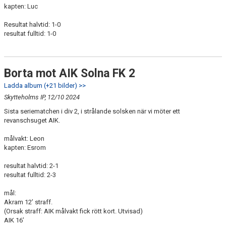
kapten: Luc
Resultat halvtid: 1-0
resultat fulltid: 1-0
Borta mot AIK Solna FK 2
Ladda album (+21 bilder) >>
Skytteholms IP, 12/10 2024
Sista seriematchen i div 2, i strålande solsken när vi möter ett
revanschsuget AIK.
målvakt: Leon
kapten: Esrom
resultat halvtid: 2-1
resultat fulltid: 2-3
mål:
Akram 12’ straff.
(Orsak straff: AIK målvakt fick rött kort. Utvisad)
AIK 16’