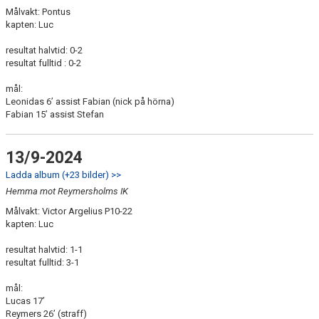
Målvakt: Pontus
kapten: Luc
resultat halvtid: 0-2
resultat fulltid : 0-2
mål:
Leonidas 6’ assist Fabian (nick på hörna)
Fabian 15’ assist Stefan
13/9-2024
Ladda album (+23 bilder) >>
Hemma mot Reymersholms IK
Målvakt: Victor Argelius P10-22
kapten: Luc
resultat halvtid: 1-1
resultat fulltid: 3-1
mål:
Lucas 17’
Reymers 26’ (straff)