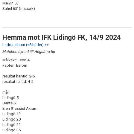
Melvin 53’
Sahel 65’ (frispark)
Hemma mot IFK Lidingö FK, 14/9 2024
Ladda album (+8 bilder) >>
Matchen flyttad till Högsätra bp
Målvakt: Leon A
kapten: Esrom
resultat halvtid: 2-5
resultat fulltid: 4-5
mål:
Lidingö 5’
Dante 6’
Eren 9’ assist Akram
Lidingö 13’
Lidingö 20’
Lidingö 21’
Lidingö 36’