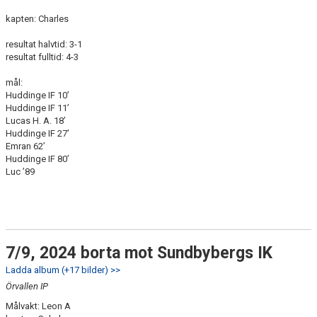
kapten: Charles
resultat halvtid: 3-1
resultat fulltid: 4-3
mål:
Huddinge IF 10’
Huddinge IF 11’
Lucas H. A. 18’
Huddinge IF 27’
Emran 62’
Huddinge IF 80’
Luc ’89
7/9, 2024 borta mot Sundbybergs IK
Ladda album (+17 bilder) >>
Örvallen IP
Målvakt: Leon A