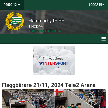
P2009-12
LOGGA IN
Hammarby IF FF
UNGDOM
Hammarby IF FF P09-12
HEM
NYHETER
KALENDER
MATCHER
Flaggbärare 21/11, 2024 Tele2 Arena
TRUPPEN
BILDGALLERI