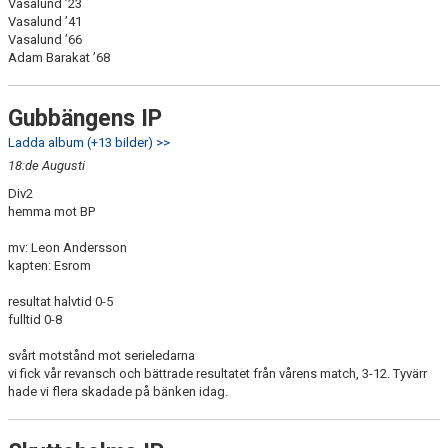
Vasalund ’23
Vasalund ’41
Vasalund ’66
Adam Barakat ’68
Gubbängens IP
Ladda album (+13 bilder) >>
18:de Augusti
Div2
hemma mot BP
mv: Leon Andersson
kapten: Esrom
resultat halvtid 0-5
fulltid 0-8
svårt motstånd mot serieledarna
vi fick vår revansch och bättrade resultatet från vårens match, 3-12. Tyvärr
hade vi flera skadade på bänken idag.