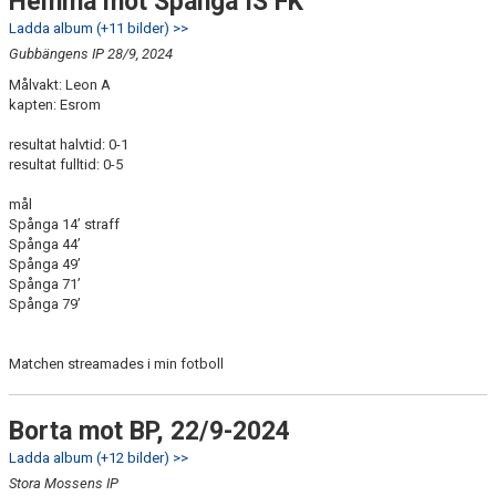
Hemma mot Spånga IS FK
Ladda album (+11 bilder) >>
Gubbängens IP 28/9, 2024
Målvakt: Leon A
kapten: Esrom
resultat halvtid: 0-1
resultat fulltid: 0-5
mål
Spånga 14’ straff
Spånga 44’
Spånga 49’
Spånga 71’
Spånga 79’
Matchen streamades i min fotboll
Borta mot BP, 22/9-2024
Ladda album (+12 bilder) >>
Stora Mossens IP