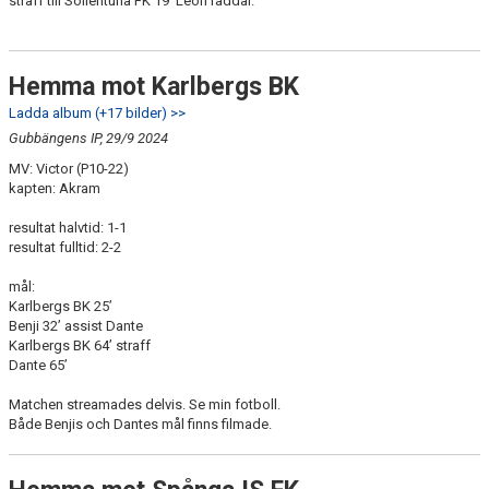
straff till Sollentuna FK 19’ Leon räddar.
Hemma mot Karlbergs BK
Ladda album (+17 bilder) >>
Gubbängens IP, 29/9 2024
MV: Victor (P10-22)
kapten: Akram
resultat halvtid: 1-1
resultat fulltid: 2-2
mål:
Karlbergs BK 25’
Benji 32’ assist Dante
Karlbergs BK 64’ straff
Dante 65’
Matchen streamades delvis. Se min fotboll.
Både Benjis och Dantes mål finns filmade.