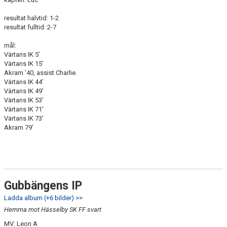
resultat halvtid: 1-2
resultat fulltid: 2-7
mål:
Värtans IK 5’
Värtans IK 15’
Akram ’40, assist Charlie.
Värtans IK 44’
Värtans IK 49’
Värtans IK 53’
Värtans IK 71’
Värtans IK 73’
Akram 79’
Gubbängens IP
Ladda album (+6 bilder) >>
Hemma mot Hässelby SK FF svart
MV: Leon A