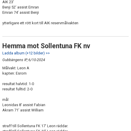
AIK 23’
Benji 52’ assist Emran
Emran 74’ assist Benji
ytterligare ett rött kort till AIK reservmålvakten
Hemma mot Sollentuna FK nv
Ladda album (+12 bilder) >>
Gubbängens IP, 6/10-2024
Målvakt: Leon A
kapten: Esrom
resultat halvtid: 1-0
resultat fulltid: 2-0
mål
Leonidas 8’ assist Fabian
Akram 71’ assist William
straff till Sollentuna FK 17’ Leon räddar.