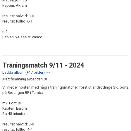
MV: Victor P10
kapten: Akram
resultat halvtid: 3-0
resultat fulltid: 6-1
mål:
Fabian 69’ assist Vasco
Träningsmatch 9/11 - 2024
Ladda album (+17 bilder) >>
Matchsamling Broängen BP
Vi inleder hösten med några träningsmatcher, först ut är Grödinge SK, borta
på Broängen BP i Tumba.
mv: Pontus
Kapten: Esrom
2 x 45 minuter
resultat halvtid: 3-0
resultat fulltid: 4-4