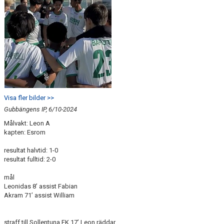
Visa fler bilder >>
Gubbängens IP, 6/10-2024
Målvakt: Leon A
kapten: Esrom
resultat halvtid: 1-0
resultat fulltid: 2-0
mål
Leonidas 8’ assist Fabian
Akram 71’ assist William
straff till Sollentuna FK 17’ Leon räddar.