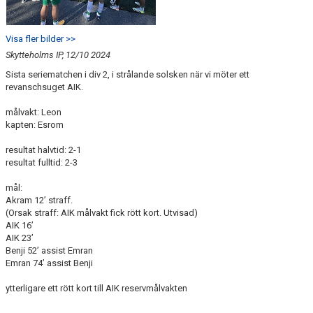
Visa fler bilder >>
Skytteholms IP, 12/10 2024
Sista seriematchen i div 2, i strålande solsken när vi möter ett
revanschsuget AIK.
målvakt: Leon
kapten: Esrom
resultat halvtid: 2-1
resultat fulltid: 2-3
mål:
Akram 12’ straff.
(Orsak straff: AIK målvakt fick rött kort. Utvisad)
AIK 16’
AIK 23’
Benji 52’ assist Emran
Emran 74’ assist Benji
ytterligare ett rött kort till AIK reservmålvakten