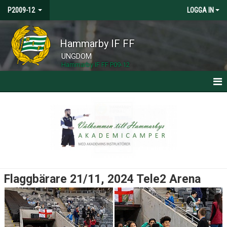
P2009-12
LOGGA IN
Hammarby IF FF
UNGDOM
Hammarby IF FF P09-12
HEM
NYHETER
KALENDER
MATCHER
Flaggbärare 21/11, 2024 Tele2 Arena
TRUPPEN
BILDGALLERI