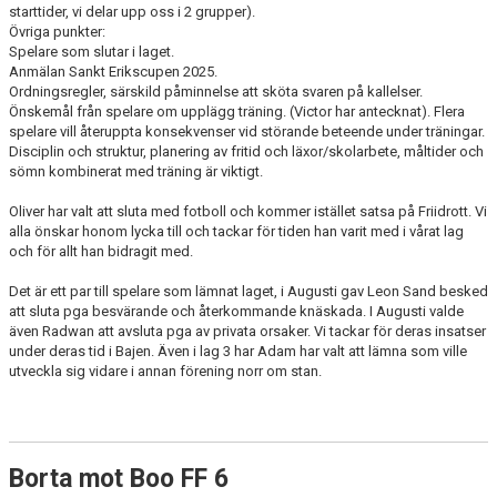
starttider, vi delar upp oss i 2 grupper).
Övriga punkter:
Spelare som slutar i laget.
Anmälan Sankt Erikscupen 2025.
Ordningsregler, särskild påminnelse att sköta svaren på kallelser.
Önskemål från spelare om upplägg träning. (Victor har antecknat). Flera
spelare vill återuppta konsekvenser vid störande beteende under träningar.
Disciplin och struktur, planering av fritid och läxor/skolarbete, måltider och
sömn kombinerat med träning är viktigt.
Oliver har valt att sluta med fotboll och kommer istället satsa på Friidrott. Vi
alla önskar honom lycka till och tackar för tiden han varit med i vårat lag
och för allt han bidragit med.
Det är ett par till spelare som lämnat laget, i Augusti gav Leon Sand besked
att sluta pga besvärande och återkommande knäskada. I Augusti valde
även Radwan att avsluta pga av privata orsaker. Vi tackar för deras insatser
under deras tid i Bajen. Även i lag 3 har Adam har valt att lämna som ville
utveckla sig vidare i annan förening norr om stan.
Borta mot Boo FF 6