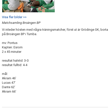
Visa fler bilder >>
Matchsamling Broängen BP
Vi inleder hösten med några träningsmatcher, först ut är Grödinge SK, borta
på Broängen BP i Tumba.
mv: Pontus
Kapten: Esrom
2 x 45 minuter
resultat halvtid: 3-0
resultat fulltid: 4-4
mål:
Akram 46’
Lucas 47’
Dante 62’
Akram 66’