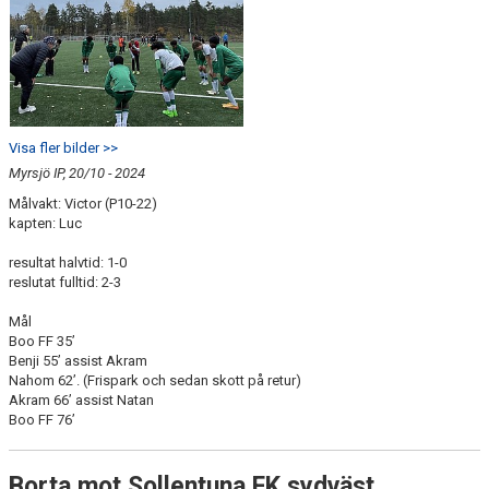
Visa fler bilder >>
Myrsjö IP, 20/10 - 2024
Målvakt: Victor (P10-22)
kapten: Luc
resultat halvtid: 1-0
reslutat fulltid: 2-3
Mål
Boo FF 35’
Benji 55’ assist Akram
Nahom 62’. (Frispark och sedan skott på retur)
Akram 66’ assist Natan
Boo FF 76’
Borta mot Sollentuna FK sydväst