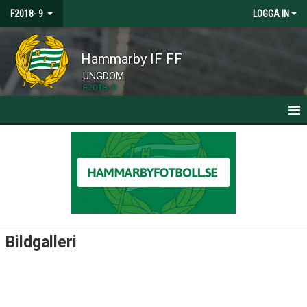
F2018- 9
LOGGA IN
Hammarby IF FF
UNGDOM
F2018- 9
HEM
NYHETER
KALENDER
MATCHER
Bildgalleri
TRUPPEN
BILDGALLERI