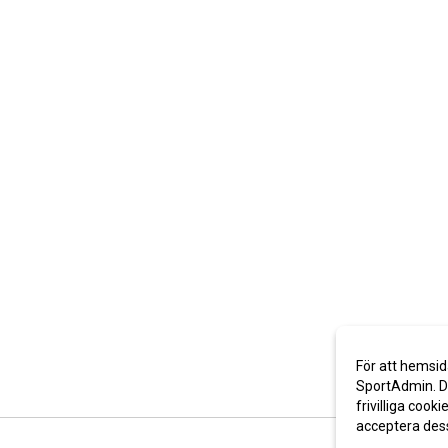
För att hemsid
SportAdmin. De
frivilliga cooki
acceptera des