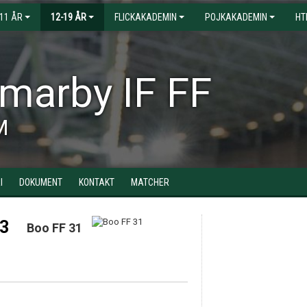
-11 ÅR
12-19 ÅR
FLICKAKADEMIN
POJKAKADEMIN
HT
arby IF FF
M
I
DOKUMENT
KONTAKT
MATCHER
 3
Boo FF 31