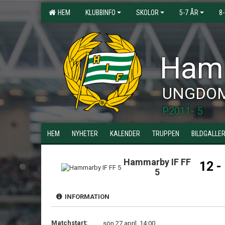
HEM
KLUBBINFO
SKOLOR
5-7 ÅR
8
Hamm
UNGDO
P2011- 5
HEM
NYHETER
KALENDER
TRUPPEN
BILDGALLER
Hammarby IF FF
12 -
5
INFORMATION
Matchstart:
sön 27 april, 14:00