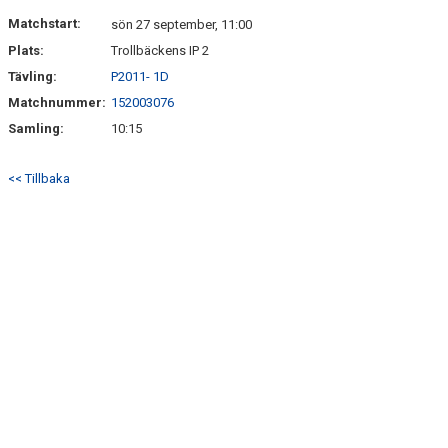
BILDGALLERI
Matchstart:
sön 27 september, 11:00
Plats:
Trollbäckens IP 2
KONTAKT
Tävling:
P2011- 1D
Matchnummer:
152003076
Samling:
10:15
<< Tillbaka