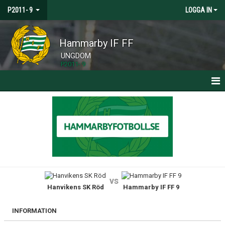
P2011- 9
LOGGA IN
Hammarby IF FF
UNGDOM
P2011- 9
HEM
KALENDER
MATCHER
TRUPPEN
vs
Hanvikens SK Röd
Hammarby IF FF 9
NYHETER
DOKUMENT
INFORMATION