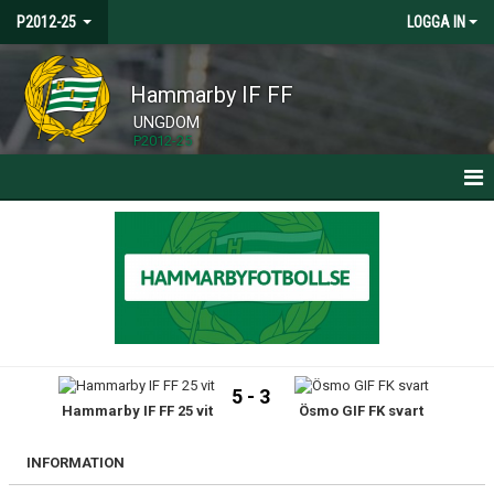
P2012-25
LOGGA IN
Hammarby IF FF
UNGDOM
P2012-25
HEM
NYHETER
KALENDER
MATCHER
5 - 3
Hammarby IF FF 25 vit
Ösmo GIF FK svart
TRUPPEN
BILDGALLERI
INFORMATION