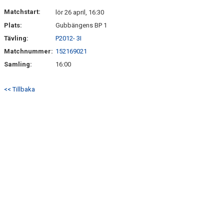
DOKUMENT
Matchstart:
lör 26 april, 16:30
Plats:
Gubbängens BP 1
KONTAKT
Tävling:
P2012- 3I
Matchnummer:
152169021
Samling:
16:00
<< Tillbaka