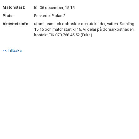
DOKUMENT
Matchstart:
lör 06 december, 15:15
Plats:
Enskede IP plan 2
KONTAKT
Aktivitetsinfo:
utomhusmatch dobbskor och utekläder, vatten. Samling
15:15 och matchstart kl 16. Vi delar på domarkostnaden,
kontakt EIK 070 768 45 52 (Erika)
<< Tillbaka