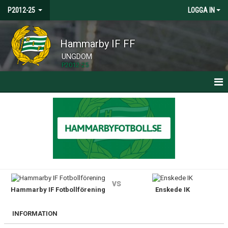
P2012-25
LOGGA IN
Hammarby IF FF
UNGDOM
P2012-25
HEM
NYHETER
KALENDER
MATCHER
vs
Hammarby IF Fotbollförening
Enskede IK
TRUPPEN
BILDGALLERI
INFORMATION