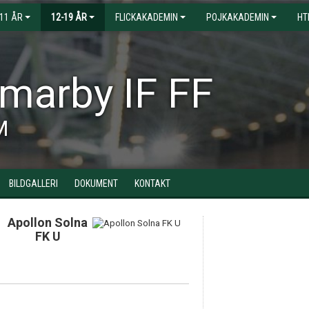
-11 ÅR
12-19 ÅR
FLICKAKADEMIN
POJKAKADEMIN
HT
arby IF FF
M
BILDGALLERI
DOKUMENT
KONTAKT
Apollon Solna
FK U