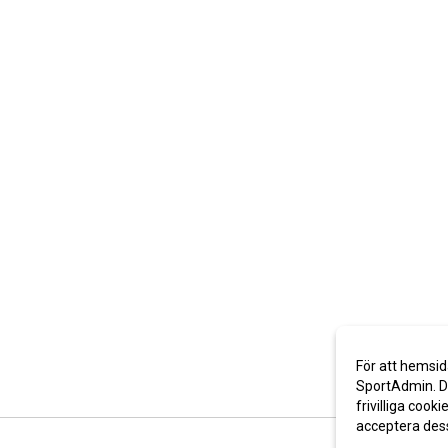
För att hemsid
SportAdmin. De
frivilliga cooki
acceptera des