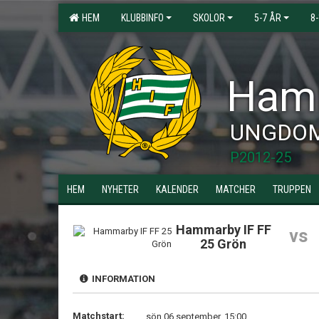
HEM
KLUBBINFO
SKOLOR
5-7 ÅR
8
Hamm
UNGDO
P2012-25
HEM
NYHETER
KALENDER
MATCHER
TRUPPEN
Hammarby IF FF
vs
25 Grön
INFORMATION
Matchstart:
sön 06 september, 15:00