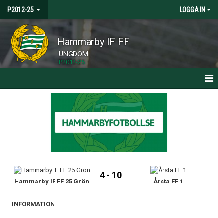
P2012-25
LOGGA IN
Hammarby IF FF
UNGDOM
P2012-25
HEM
NYHETER
KALENDER
MATCHER
4 - 10
Hammarby IF FF 25 Grön
Årsta FF 1
TRUPPEN
BILDGALLERI
INFORMATION