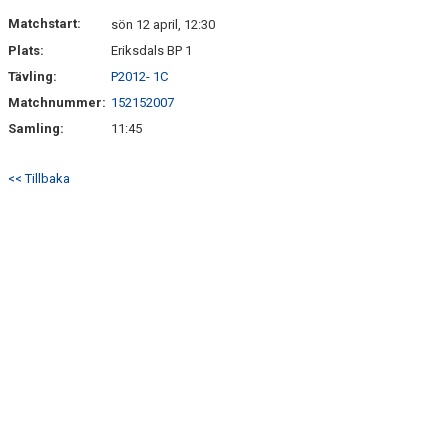
DOKUMENT
Matchstart:
sön 12 april, 12:30
Plats:
Eriksdals BP 1
KONTAKT
Tävling:
P2012- 1C
Matchnummer:
152152007
Samling:
11:45
<< Tillbaka