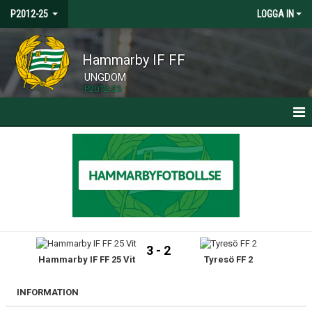
P2012-25
LOGGA IN
Hammarby IF FF
UNGDOM
P2012-25
HEM
NYHETER
KALENDER
MATCHER
3 - 2
Hammarby IF FF 25 Vit
Tyresö FF 2
TRUPPEN
BILDGALLERI
INFORMATION