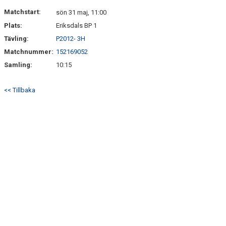
DOKUMENT
Matchstart:
sön 31 maj, 11:00
Plats:
Eriksdals BP 1
KONTAKT
Tävling:
P2012- 3H
Matchnummer:
152169052
Samling:
10:15
<< Tillbaka