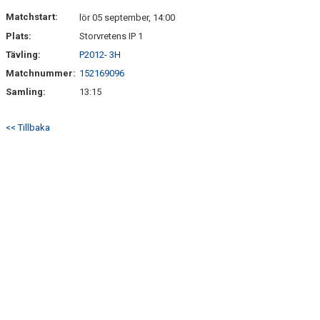
DOKUMENT
Matchstart:
lör 05 september, 14:00
Plats:
Storvretens IP 1
KONTAKT
Tävling:
P2012- 3H
Matchnummer:
152169096
Samling:
13:15
<< Tillbaka