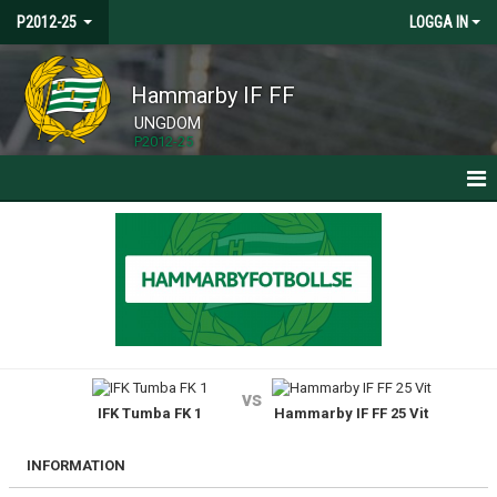
P2012-25
LOGGA IN
Hammarby IF FF
UNGDOM
P2012-25
HEM
NYHETER
KALENDER
MATCHER
vs
IFK Tumba FK 1
Hammarby IF FF 25 Vit
TRUPPEN
BILDGALLERI
INFORMATION