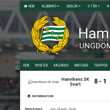
HEM
KLUBBINFO
SKOLOR
5-7 ÅR
8
Hamm
UNGDO
P2012-25
HEM
NYHETER
KALENDER
MATCHER
TRUPPEN
Hanvikens SK
8 - 1
Svart
INFORMATION
Matchstart:
sön 19 april, 16:30