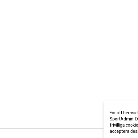
För att hemsid
SportAdmin. De
frivilliga cooki
acceptera des