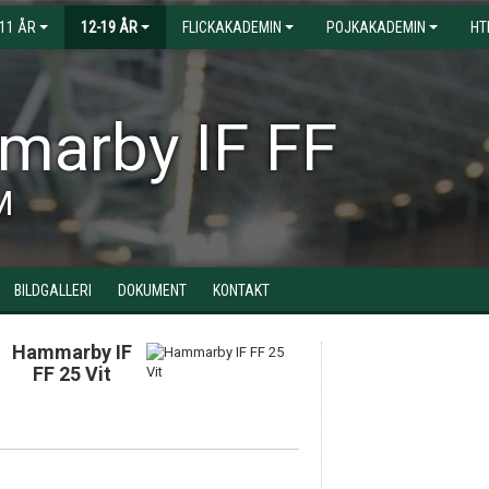
-11 ÅR
12-19 ÅR
FLICKAKADEMIN
POJKAKADEMIN
HT
arby IF FF
M
BILDGALLERI
DOKUMENT
KONTAKT
Hammarby IF
FF 25 Vit