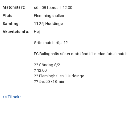
DOKUMENT
Matchstart:
sön 08 februari, 12:00
Plats:
Flemmingshallen
KONTAKT
Samling:
11:25, Huddinge
Aktivitetsinfo:
Hej
Grön matchtröja ??
FC Balingsnäs söker motstånd till nedan futsalmatch.
?? Söndag 8/2
? 12.00
?? Fleminghallen i Huddinge
?? 5vs5 3x18 min
<< Tillbaka