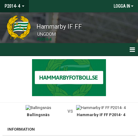
P2014- 4
LOGGA IN
Hammarby IF FF
UNGDOM
P2014-4
HEM
NYHETER
KALENDER
MATCHER
vs
Ballingsnäs
Hammarby IF FF P2014- 4
TRUPPEN
BILDGALLERI
INFORMATION