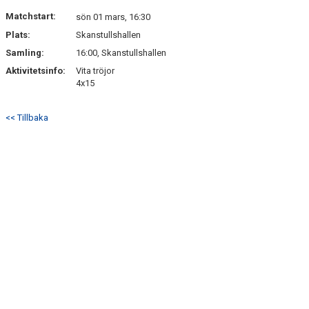
DOKUMENT
Matchstart:
sön 01 mars, 16:30
Plats:
Skanstullshallen
KONTAKT
Samling:
16:00, Skanstullshallen
Aktivitetsinfo:
Vita tröjor
4x15
<< Tillbaka