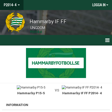
P2014- 4
LOGGA IN
Hammarby IF FF
UNGDOM
P2014-4
HEM
NYHETER
KALENDER
MATCHER
vs
Hammarby P15-5
Hammarby IF FF P2014- 4
TRUPPEN
BILDGALLERI
INFORMATION