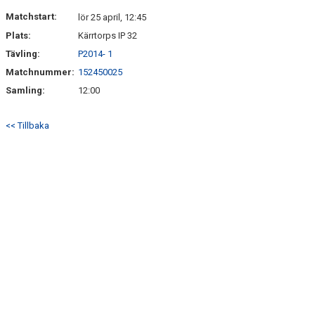
DOKUMENT
Matchstart:
lör 25 april, 12:45
Plats:
Kärrtorps IP 32
KONTAKT
Tävling:
P2014- 1
Matchnummer:
152450025
Samling:
12:00
<< Tillbaka