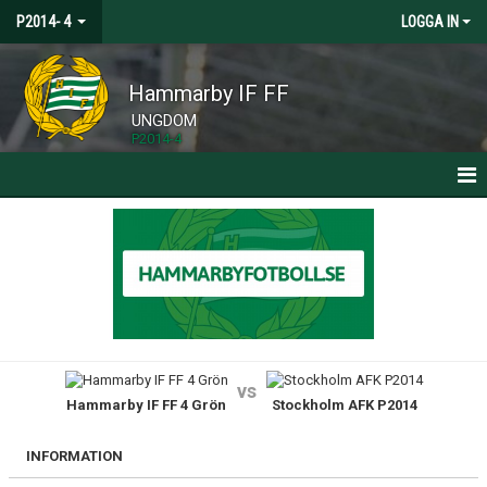
P2014- 4
LOGGA IN
Hammarby IF FF
UNGDOM
P2014-4
HEM
NYHETER
KALENDER
MATCHER
vs
Hammarby IF FF 4 Grön
Stockholm AFK P2014
TRUPPEN
BILDGALLERI
INFORMATION