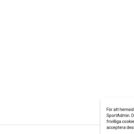
För att hemsid
SportAdmin. De
frivilliga cooki
acceptera des