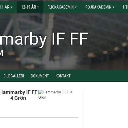
-11 ÅR
12-19 ÅR
FLICKAKADEMIN
POJKAKADEMIN
HT
arby IF FF
M
BILDGALLERI
DOKUMENT
KONTAKT
Hammarby IF FF
4 Grön