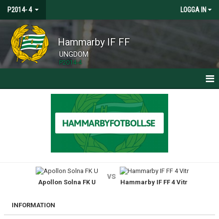
P2014- 4
LOGGA IN
Hammarby IF FF
UNGDOM
P2014-4
HEM
NYHETER
KALENDER
MATCHER
vs
Apollon Solna FK U
Hammarby IF FF 4 Vitr
TRUPPEN
BILDGALLERI
INFORMATION