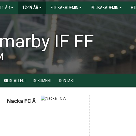
-11 ÅR
12-19 ÅR
FLICKAKADEMIN
POJKAKADEMIN
HT
arby IF FF
M
BILDGALLERI
DOKUMENT
KONTAKT
Nacka FC Ä