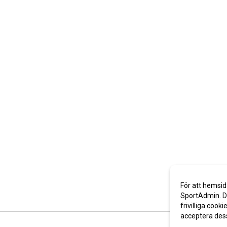
För att hemsid
SportAdmin. De
frivilliga cooki
acceptera des