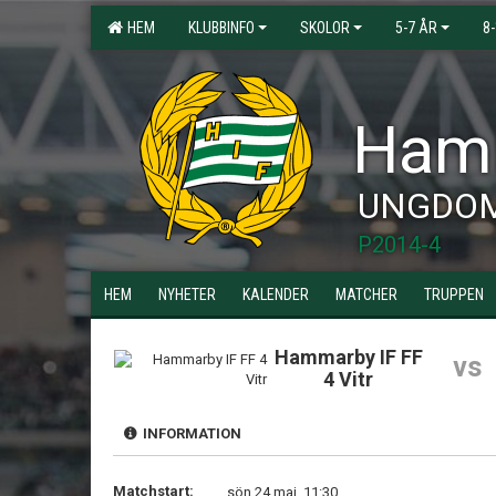
HEM
KLUBBINFO
SKOLOR
5-7 ÅR
8
Hamm
UNGDO
P2014-4
HEM
NYHETER
KALENDER
MATCHER
TRUPPEN
Hammarby IF FF
vs
4 Vitr
INFORMATION
Matchstart:
sön 24 maj, 11:30