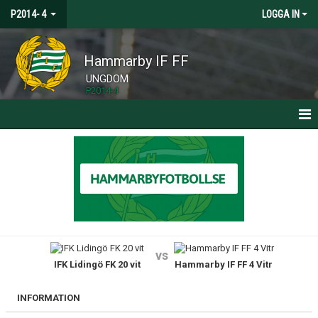
P2014- 4
LOGGA IN
Hammarby IF FF
UNGDOM
P2014-4
HEM
NYHETER
KALENDER
MATCHER
vs
IFK Lidingö FK 20 vit
Hammarby IF FF 4 Vitr
TRUPPEN
BILDGALLERI
INFORMATION