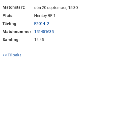
DOKUMENT
Matchstart:
sön 20 september, 15:30
Plats:
Hersby BP 1
KONTAKT
Tävling:
P2014- 2
Matchnummer:
152451635
Samling:
14:45
<< Tillbaka