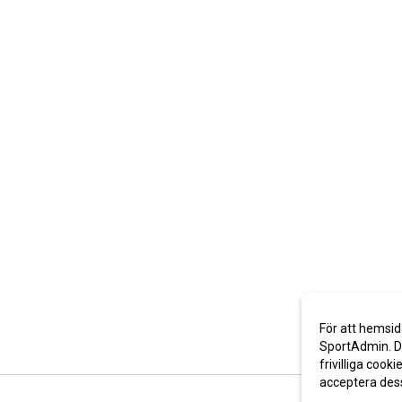
För att hemsid
SportAdmin. De
frivilliga cooki
acceptera des