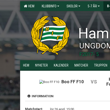
HEM
KLUBBINFO
SKOLOR
5-7 ÅR
8
Hamm
UNGDO
F2017- 5
HEM
NYHETER
KALENDER
MATCHER
TRUPPEN
vs
Boo FF F10
F
INFORMATION
Matchstart:
lör 26 april, 15:00