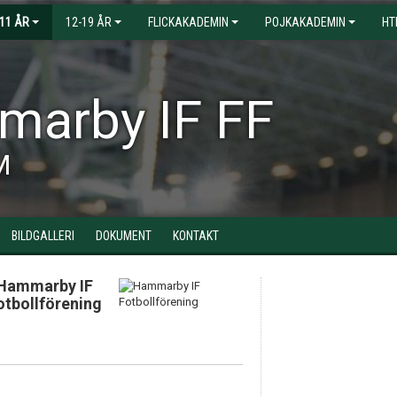
-11 ÅR
12-19 ÅR
FLICKAKADEMIN
POJKAKADEMIN
HT
arby IF FF
M
BILDGALLERI
DOKUMENT
KONTAKT
Hammarby IF
otbollförening