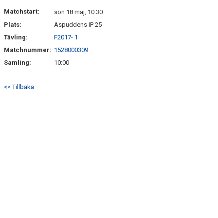
DOKUMENT
Matchstart:
sön 18 maj, 10:30
Plats:
Aspuddens IP 25
KONTAKT
Tävling:
F2017- 1
Matchnummer:
1528000309
Samling:
10:00
<< Tillbaka