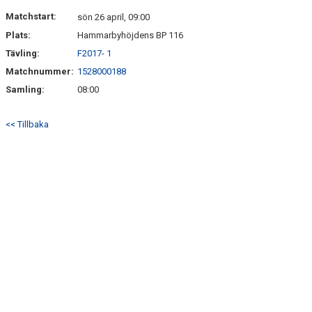
DOKUMENT
Matchstart:
sön 26 april, 09:00
Plats:
Hammarbyhöjdens BP 116
KONTAKT
Tävling:
F2017- 1
Matchnummer:
1528000188
Samling:
08:00
<< Tillbaka