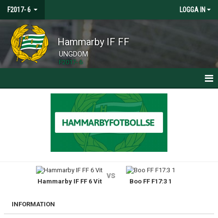
F2017- 6
LOGGA IN
Hammarby IF FF
UNGDOM
F2017- 6
HEM
NYHETER
KALENDER
MATCHER
vs
Hammarby IF FF 6 Vit
Boo FF F17:3 1
TRUPPEN
BILDGALLERI
INFORMATION