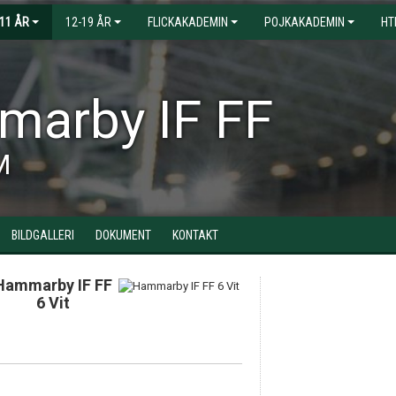
-11 ÅR
12-19 ÅR
FLICKAKADEMIN
POJKAKADEMIN
HT
arby IF FF
M
BILDGALLERI
DOKUMENT
KONTAKT
Hammarby IF FF
6 Vit