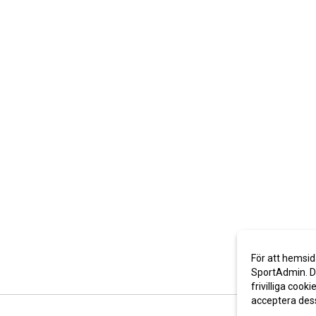
För att hemsid
SportAdmin. De
frivilliga cooki
acceptera des