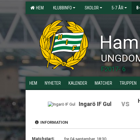
HEM
KLUBBINFO
SKOLOR
5-7 ÅR
8
Hamm
UNGDO
F2017- 6
HEM
NYHETER
KALENDER
MATCHER
TRUPPEN
vs
Ingarö IF Gul
INFORMATION
Matchstart:
fre 04 september, 18:30