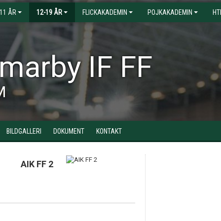
-11 ÅR
12-19 ÅR
FLICKAKADEMIN
POJKAKADEMIN
HT
arby IF FF
M
BILDGALLERI
DOKUMENT
KONTAKT
AIK FF 2