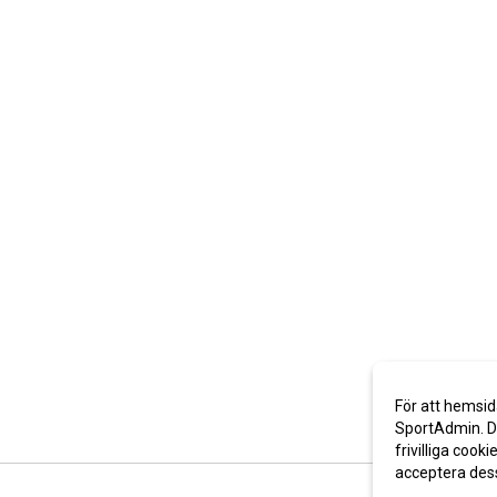
För att hemsid
SportAdmin. De
frivilliga cooki
acceptera des