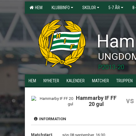
HEM
KLUBBINFO
SKOLOR
5-7 ÅR
8
Hamm
UNGDO
P2013-20
HEM
NYHETER
KALENDER
MATCHER
TRUPPEN
Hammarby IF FF
vs
20 gul
INFORMATION
Matchstart:
sön 08 september, 16:30