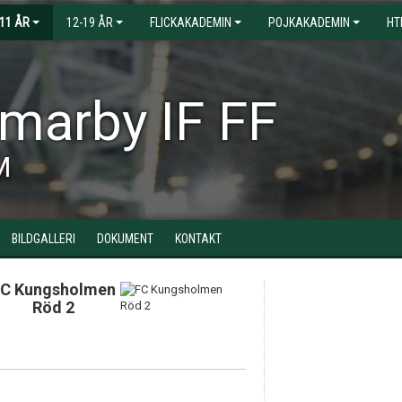
-11 ÅR
12-19 ÅR
FLICKAKADEMIN
POJKAKADEMIN
HT
arby IF FF
M
BILDGALLERI
DOKUMENT
KONTAKT
C Kungsholmen
Röd 2