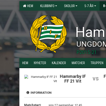
HEM
KLUBBINFO
SKOLOR
5-7 ÅR
8
Hamm
UNGDO
P2015-21
HEM
NYHETER
KALENDER
MATCHER
TRUPPEN
Hammarby IF
F
vs
FF 21 Vit
INFORMATION
Matchstart:
sön 27 september, 12:45