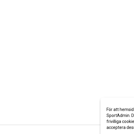
För att hemsid
SportAdmin. De
frivilliga cooki
acceptera des