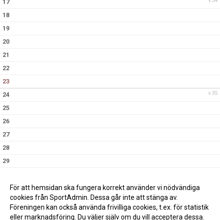
v.34
17
18
19
20
21
22
23
v.35
24
25
26
27
28
29
30
v.36
31
För att hemsidan ska fungera korrekt använder vi nödvändiga
cookies från SportAdmin. Dessa går inte att stänga av.
Föreningen kan också använda frivilliga cookies, t.ex. för statistik
eller marknadsföring. Du väljer själv om du vill acceptera dessa.