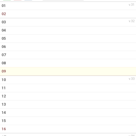
DOKUMENT
v.31
01
02
KONTAKT
v.32
03
04
05
06
07
08
09
v.33
10
11
12
13
14
15
16