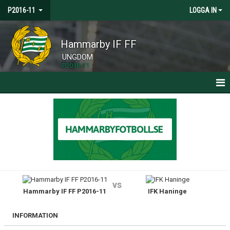
P2016-11
LOGGA IN
Hammarby IF FF
UNGDOM
P2016-11
HEM
NYHETER
KALENDER
MATCHER
vs
Hammarby IF FF P2016-11
IFK Haninge
TRUPPEN
BILDGALLERI
INFORMATION