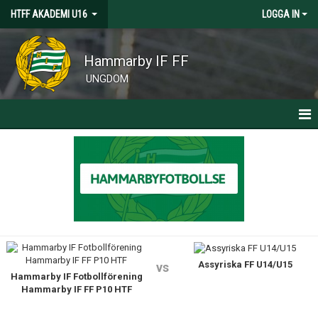
HTFF AKADEMI U16
LOGGA IN
Hammarby IF FF
UNGDOM
HEM
NYHETER
KALENDER
MATCHER
Assyriska FF U14/U15
KONTAKT
vs
Hammarby IF Fotbollförening
Hammarby IF FF P10 HTF