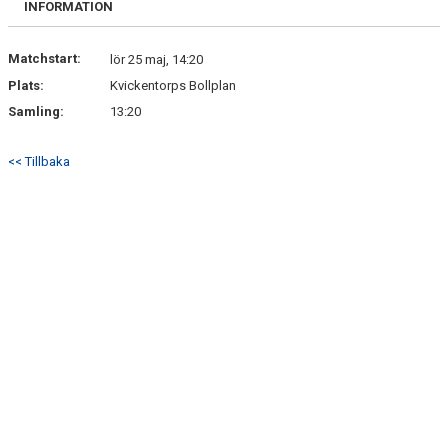
INFORMATION
Matchstart:
lör 25 maj, 14:20
Plats:
Kvickentorps Bollplan
Samling:
13:20
<< Tillbaka