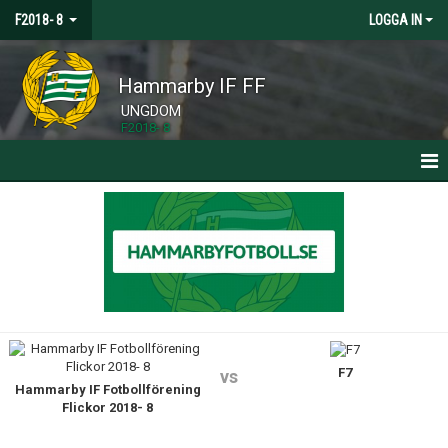
F2018- 8
LOGGA IN
Hammarby IF FF
UNGDOM
F2018- 8
HEM
NYHETER
KALENDER
MATCHER
F7
TRUPPEN
vs
Hammarby IF Fotbollförening
Flickor 2018- 8
BILDGALLERI