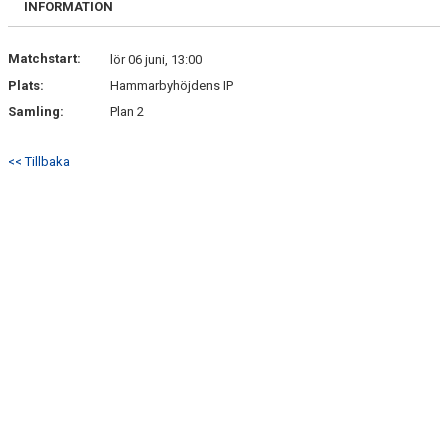
INFORMATION
DOKUMENT
KONTAKT
Matchstart:
lör 06 juni, 13:00
Plats:
Hammarbyhöjdens IP
Samling:
Plan 2
<< Tillbaka