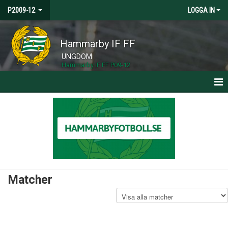
P2009-12
LOGGA IN
Hammarby IF FF
UNGDOM
Hammarby IF FF P09-12
HEM
NYHETER
KALENDER
MATCHER
Matcher
TRUPPEN
BILDGALLERI