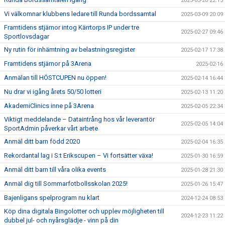
2025-03-20 22:15
Vi välkomnar klubbens ledare till Runda bordssamtal
2025-03-09 20:09
Framtidens stjärnor intog Kärrtorps IP under tre
2025-02-27 09:46
Sportlovsdagar
Ny rutin för inhämtning av belastningsregister
2025-02-17 17:38
Framtidens stjärnor på 3Arena
2025-02-16
Anmälan till HÖSTCUPEN nu öppen!
2025-02-14 16:44
Nu drar vi igång årets 50/50 lotteri
2025-02-13 11:20
AkademiClinics inne på 3Arena
2025-02-05 22:34
Viktigt meddelande – Dataintrång hos vår leverantör
2025-02-05 14:04
SportAdmin påverkar vårt arbete
Anmäl ditt barn född 2020
2025-02-04 16:35
Rekordantal lag i S:t Erikscupen – Vi fortsätter växa!
2025-01-30 16:59
Anmäl ditt barn till våra olika events
2025-01-28 21:30
Anmäl dig till Sommarfotbollsskolan 2025!
2025-01-26 15:47
Bajenligans spelprogram nu klart
2024-12-24 08:53
Köp dina digitala Bingolotter och upplev möjligheten till
2024-12-23 11:22
dubbel jul- och nyårsglädje - vinn på din