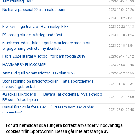
Tematräning Fas 1
2023-10-04 20:29
Nu har vi passerat 225 anmälda barn ....
2023-10-04 20:26
2023-10-02 21:31
Fler kvinnliga tränare i Hammarby IF FF
2023-09-22 14:13
På lördag blir det Värdegrundsfest
2023-09-18 21:24
Klubbens ledarutbildningar lockar ledare med stort
2023-09-18 16:54
engagemang och stor nyfikenhet.
I april 2024 startar vi fotboll för barn födda 2019
2023-09-14 13:12
HAMMARBY FLICKCAMP
2023-05-08 10:45
Anmäl dig till Sommarfotbollsskolan 2023
2022-12-12 14:55
Stor satsning på breddfotbollen – åtta sportchefer i
2021-11-15 10:34
utvecklingsblocket
#BackaTallkrogensIF – Bevara Tallkrogens BP/Valsknopp
2021-10-21 16:00
BP som fotbollsplan
Daniel firar 20 år för Bajen – "Ett team som ser värdet i
2021-05-04 09:45
människan"
Utdrag ur belastningsregistret
2021-03-30 09:21
För att hemsidan ska fungera korrekt använder vi nödvändiga
Huski Chocolate blir huvudpartner för hela Hammarby
cookies från SportAdmin. Dessa går inte att stänga av.
2021-02-24 16:49
Fotboll