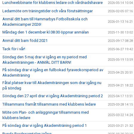
Lunchwebbinarie för klubbens ledare och vårdnadshavare
2026-05-14 10:04
Ledarmöte om träningstider och våra förutsättningar
2026-02-05 07:16
Anmäl ditt barn till Hammarbys Fotbollsskola och
2026-01-13 16:21
Akademicamper 2026!
Måndag den 1 december kl.08.00 öppnar anmälan
2025-11-30 13:02
Anmäl ditt barn född 2021
2025-09-17 08:28
Tack för i vår!
2025-06-27 19:42
Söndag den 5 maj drar vi igång en ny period med
2025-05-19 13:59
Akademiträningen - ANMÄL DITT BARN!
På söndag drar vi igång en fullbokad fyraveckorsperiod av
2025-04-25 20:51
Akademiträning
Fåtal platser kvar till Akademiträningen som drar igång nu
2025-04-21 18:22
på söndag
Söndag den 27 april drar vi igång Akademiträning period 2
2025-04-17 13:51
Tillsammans framåt tillsammans med klubbens ledare
2025-03-28 14:15
Möte om Plan- och anläggningar tillsammans med
2025-03-22 14:24
klubbens ledare
På söndag drar vi igång Akademiträning period 1
2025-03-21 21:32
Runda Bordssamtalen igång