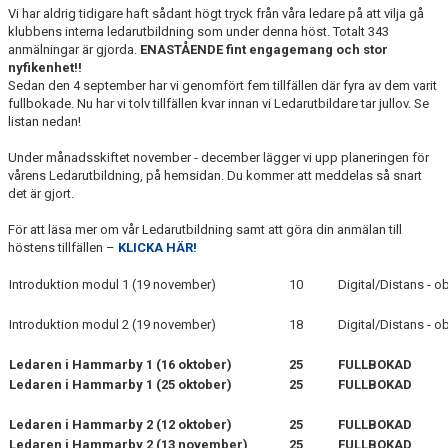
Vi har aldrig tidigare haft sådant högt tryck från våra ledare på att vilja gå
klubbens interna ledarutbildning som under denna höst. Totalt 343
anmälningar är gjorda.
ENASTÅENDE fint engagemang och stor
nyfikenhet!!
Sedan den 4 september har vi genomfört fem tillfällen där fyra av dem varit
fullbokade. Nu har vi tolv tillfällen kvar innan vi Ledarutbildare tar jullov. Se
listan nedan!
Under månadsskiftet november - december lägger vi upp planeringen för
vårens Ledarutbildning, på hemsidan. Du kommer att meddelas så snart
det är gjort.
För att läsa mer om vår Ledarutbildning samt att göra din anmälan till
höstens tillfällen –
KLICKA HÄR!
Introduktion modul 1 (19 november)
10
Digital/Distans - 
Introduktion modul 2 (19 november)
18
Digital/Distans - 
Ledaren i Hammarby 1 (16 oktober)
25
FULLBOKAD
Ledaren i Hammarby 1 (25 oktober)
25
FULLBOKAD
Ledaren i Hammarby 2 (12 oktober)
25
FULLBOKAD
Ledaren i Hammarby 2 (13 november)
25
FULLBOKAD