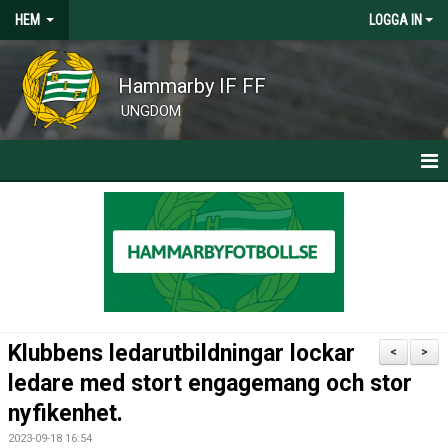
HEM
LOGGA IN
Hammarby IF FF
UNGDOM
HEM
KLUBBNYHETER
CAMPER, CLINICS OCH SOMMARFOTBOLLSSKOLA
Klubbens ledarutbildningar lockar
<
>
ledare med stort engagemang och stor
nyfikenhet.
2023-09-18 16:54