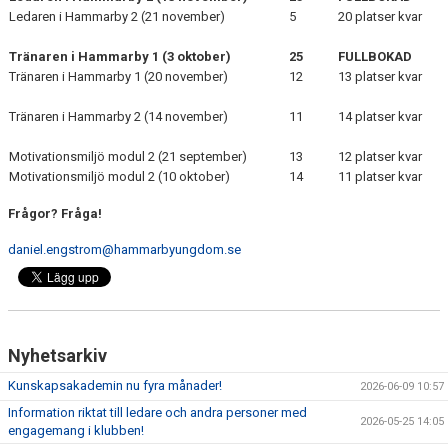
Ledaren i Hammarby 2 (21 november)
5
20 platser kvar
Tränaren i Hammarby 1 (3 oktober)
25
FULLBOKAD
Tränaren i Hammarby 1 (20 november)
12
13 platser kvar
Tränaren i Hammarby 2 (14 november)
11
14 platser kvar
Motivationsmiljö modul 2 (21 september)
13
12 platser kvar
Motivationsmiljö modul 2 (10 oktober)
14
11 platser kvar
Frågor? Fråga!
daniel.engstrom@hammarbyungdom.se
Nyhetsarkiv
Kunskapsakademin nu fyra månader!
2026-06-09 10:57
Information riktat till ledare och andra personer med
2026-05-25 14:05
engagemang i klubben!