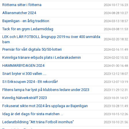
Rötterna sitter i fötterna
2024-10-17 16:23
Alliansmatcher 2024
2024-08-28 10:27
Bajenligan - en årlig tradition
2024-03-13 18:57
Tack för en grym Ledarmiddag
2024-03-08 11:53
LEK och LÄR FOTBOLL årsgrupp 2019 nu över 400 anmälda
2024-02-20 18:32
barn
Premiär för vårt digitala 50/50-lotteri
2024-02-16 11:49
Kvinnliga tränare erbjuds plats i Ledarakademin
2024-02-02 15:32
HAMMARBYDAGEN 2024
2024-01-30 16:48
Snart bryter vi 300 vallen ....
2023-12-12 18:07
S:t Erikscupen 2024 - Ett rekordår!
2023-12-07 13:19
Flitens lampa har lyst på klubbens ledare under 2023
2023-11-29 12:31
Kvinnlig Nätverksträff 2023
2023-10-31 14:57
Fokuserat sikte mot 2024 års upplaga av Bajenligan
2023-10-28 11:49
Idag är det dags för sista matchen ...
2023-10-15 12:26
Ledarutbildning "Att träna Fotboll inomhus"
2023-10-10 21:56