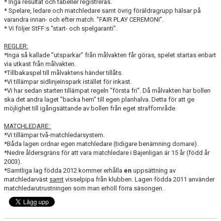
* Inga resultat och tabeller registreras.
* Spelare, ledare och matchledare samt övrig föräldragrupp hälsar på
varandra innan- och efter match. ”FAIR PLAY CEREMONI”.
* Vi följer StFF:s "start- och spelgaranti".
REGLER:
*Inga så kallade ”utsparkar” från målvakten får göras, spelet startas enbart
via utkast från målvakten.
*Tillbakaspel till målvaktens händer tillåts.
*Vi tillämpar sidlinjeinspark istället för inkast.
*Vi har sedan starten tillämpat regeln "första fri". Då målvakten har bollen
ska det andra laget "backa hem" till egen planhalva. Detta för att ge
möjlighet till igångsättande av bollen från eget straffområde.
MATCHLEDARE:
*Vi tillämpar två-matchledarsystem.
*Båda lagen ordnar egen matchledare (tidigare benämning domare).
*Nedre åldersgräns för att vara matchledare i Bajenligan är 15 år (född år
2003).
*Samtliga lag födda 2012 kommer erhålla
en
uppsättning av
matchledarväst
samt
visselpipa från klubben. Lagen födda 2011 använder
matchledarutrustningen som man erhöll förra säsongen.