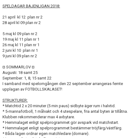
KONTAKT
SPELDAGAR BAJENLIGAN 2018:
MATCHER
21 april kl 12 plan nr 2
28 april kl 09 plan nr 2
5 maj kl 09 plan nr 2
19 maj kl 11 plan nr 1
26 maj kl 11 plan nr 1
2 juni kl 10 plan nr 1
9 juni kl 09 plan nr 2
¤ SOMMARLOV ¤
Augusti: 18 samt 25
September: 1, 8, 15 samt 22
I samband med spelomgången den 22 september arrangeras femte
upplagan av FOTBOLLSKALASET!
STRUKTURER:
* Matchtid 2 x 20 minuter (5 min paus) sidbyte äger rum i halvtid.
* 5-mannafotboll, 1 målvakt och 4 utespelare, fria antal byten är tillåtna.
Klubben rekommenderar max 4 avbytare.
* Hemmalaget enligt spelprogrammet gör avspark vid matchstart.
* Hemmalaget enligt spelprogrammet bestämmer tröjfärg/västfärg.
* Båda lagen ordnar egen matchledare (domare).