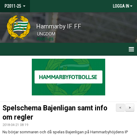
P2011-25
LOGGA IN
Hammarby IF FF
UNGDOM
P2011-25
HEM
NYHETER
KALENDER
TRUPPEN
Spelschema Bajenligan samt info
<
>
BILDGALLERI
om regler
2018-04-21 08:19
DOKUMENT
Nu börjar sommaren och då spelas Bajenligan på Hammarbyhöjdens IP