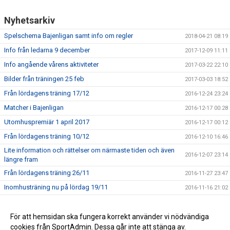
Nyhetsarkiv
Spelschema Bajenligan samt info om regler
2018-04-21 08:19
Info från ledarna 9 december
2017-12-09 11:11
Info angående vårens aktiviteter
2017-03-22 22:10
Bilder från träningen 25 feb
2017-03-03 18:52
Från lördagens träning 17/12
2016-12-24 23:24
Matcher i Bajenligan
2016-12-17 00:28
Utomhuspremiär 1 april 2017
2016-12-17 00:12
Från lördagens träning 10/12
2016-12-10 16:46
Lite information och rättelser om närmaste tiden och även
2016-12-07 23:14
längre fram
Från lördagens träning 26/11
2016-11-27 23:47
Inomhusträning nu på lördag 19/11
2016-11-16 21:02
Träningen inställd imorgon
2016-11-11 20:46
Utomhussäsongen 2017
För att hemsidan ska fungera korrekt använder vi nödvändiga
2016-10-29 23:36
cookies från SportAdmin. Dessa går inte att stänga av.