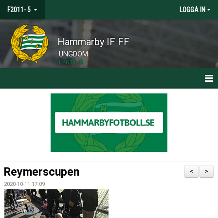
F2011- 5
LOGGA IN
Hammarby IF FF
UNGDOM
F2011- 5
HEM
NYHETER
KALENDER
TRUPPEN
Reymerscupen
<
>
BILDGALLERI
2020-10-11 17:09
DOKUMENT