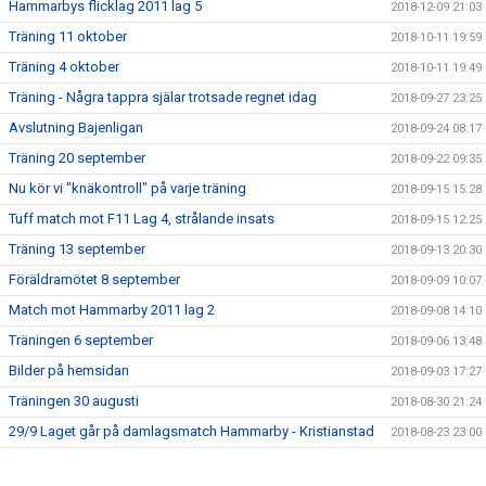
Hammarbys flicklag 2011 lag 5
2018-12-09 21:03
Träning 11 oktober
2018-10-11 19:59
Träning 4 oktober
2018-10-11 19:49
Träning - Några tappra själar trotsade regnet idag
2018-09-27 23:25
Avslutning Bajenligan
2018-09-24 08:17
Träning 20 september
2018-09-22 09:35
Nu kör vi "knäkontroll" på varje träning
2018-09-15 15:28
Tuff match mot F11 Lag 4, strålande insats
2018-09-15 12:25
Träning 13 september
2018-09-13 20:30
Föräldramötet 8 september
2018-09-09 10:07
Match mot Hammarby 2011 lag 2
2018-09-08 14:10
Träningen 6 september
2018-09-06 13:48
Bilder på hemsidan
2018-09-03 17:27
Träningen 30 augusti
2018-08-30 21:24
29/9 Laget går på damlagsmatch Hammarby - Kristianstad
2018-08-23 23:00
Familjedagen på Hammarby IP
2018-08-23 22:57