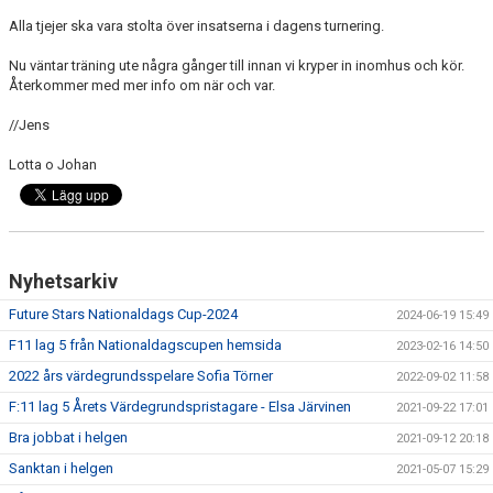
Alla tjejer ska vara stolta över insatserna i dagens turnering.
Nu väntar träning ute några gånger till innan vi kryper in inomhus och kör.
Återkommer med mer info om när och var.
//Jens
Lotta o Johan
Nyhetsarkiv
Future Stars Nationaldags Cup-2024
2024-06-19 15:49
F11 lag 5 från Nationaldagscupen hemsida
2023-02-16 14:50
2022 års värdegrundsspelare Sofia Törner
2022-09-02 11:58
F:11 lag 5 Årets Värdegrundspristagare - Elsa Järvinen
2021-09-22 17:01
Bra jobbat i helgen
2021-09-12 20:18
Sanktan i helgen
2021-05-07 15:29