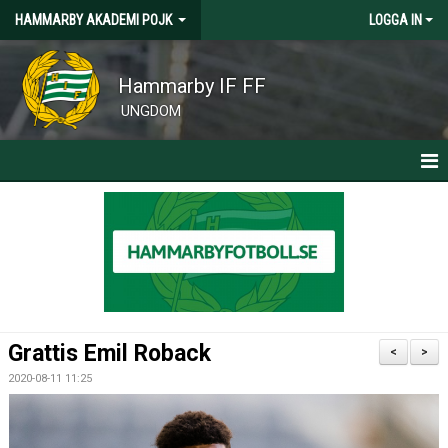
HAMMARBY AKADEMI POJK
LOGGA IN
Hammarby IF FF
UNGDOM
HEM
NYHETER
MATRIALANSVARIG SÖKES
Grattis Emil Roback
<
>
2020-08-11 11:25