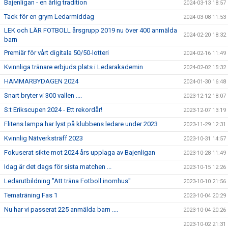
Bajenligan - en årlig tradition
2024-03-13 18:57
Tack för en grym Ledarmiddag
2024-03-08 11:53
LEK och LÄR FOTBOLL årsgrupp 2019 nu över 400 anmälda
2024-02-20 18:32
barn
Premiär för vårt digitala 50/50-lotteri
2024-02-16 11:49
Kvinnliga tränare erbjuds plats i Ledarakademin
2024-02-02 15:32
HAMMARBYDAGEN 2024
2024-01-30 16:48
Snart bryter vi 300 vallen ....
2023-12-12 18:07
S:t Erikscupen 2024 - Ett rekordår!
2023-12-07 13:19
Flitens lampa har lyst på klubbens ledare under 2023
2023-11-29 12:31
Kvinnlig Nätverksträff 2023
2023-10-31 14:57
Fokuserat sikte mot 2024 års upplaga av Bajenligan
2023-10-28 11:49
Idag är det dags för sista matchen ...
2023-10-15 12:26
Ledarutbildning "Att träna Fotboll inomhus"
2023-10-10 21:56
Tematräning Fas 1
2023-10-04 20:29
Nu har vi passerat 225 anmälda barn ....
2023-10-04 20:26
2023-10-02 21:31