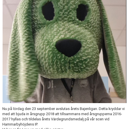
Nu på lördag den 23 september avslutas årets Bajenligan. Detta kryddar vi
med att bjuda in årsgrupp 2018 att tillsammans med årsgrupperna 2016-
2017 hyllas och tildelas årets Värdegrundsmedalj på vår scen vid
Hammarbyhöjdens IP.