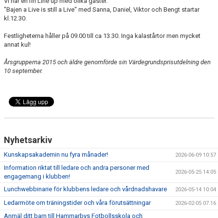
Vi har en fin Line up med olika gäster.
"Bajen a Live is still a Live" med Sanna, Daniel, Viktor och Bengt startar
kl.12.30.
Festligheterna håller på 09.00 till ca 13.30. Inga kalastårtor men mycket
annat kul!
Årsgrupperna 2015 och äldre genomförde sin Värdegrundsprisutdelning den
10 september.
Nyhetsarkiv
Kunskapsakademin nu fyra månader!
2026-06-09 10:57
Information riktat till ledare och andra personer med
2026-05-25 14:05
engagemang i klubben!
Lunchwebbinarie för klubbens ledare och vårdnadshavare
2026-05-14 10:04
Ledarmöte om träningstider och våra förutsättningar
2026-02-05 07:16
Anmäl ditt barn till Hammarbys Fotbollsskola och