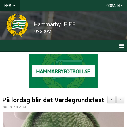
HEM
LOGGA IN
Hammarby IF FF
UNGDOM
HEM
KLUBBNYHETER
CAMPER, CLINICS OCH SOMMARFOTBOLLSSKOLA
På lördag blir det Värdegrundsfest
<
>
2023-09-18 21:24