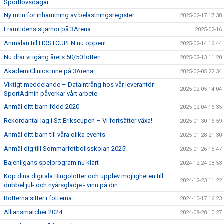
Sportlovsdagar
Ny rutin för inhämtning av belastningsregister
2025-02-17 17:38
Framtidens stjärnor på 3Arena
2025-02-16
Anmälan till HÖSTCUPEN nu öppen!
2025-02-14 16:44
Nu drar vi igång årets 50/50 lotteri
2025-02-13 11:20
AkademiClinics inne på 3Arena
2025-02-05 22:34
Viktigt meddelande – Dataintrång hos vår leverantör
2025-02-05 14:04
SportAdmin påverkar vårt arbete
Anmäl ditt barn född 2020
2025-02-04 16:35
Rekordantal lag i S:t Erikscupen – Vi fortsätter växa!
2025-01-30 16:59
Anmäl ditt barn till våra olika events
2025-01-28 21:30
Anmäl dig till Sommarfotbollsskolan 2025!
2025-01-26 15:47
Bajenligans spelprogram nu klart
2024-12-24 08:53
Köp dina digitala Bingolotter och upplev möjligheten till
2024-12-23 11:22
dubbel jul- och nyårsglädje - vinn på din
Rötterna sitter i fötterna
2024-10-17 16:23
Alliansmatcher 2024
2024-08-28 10:27