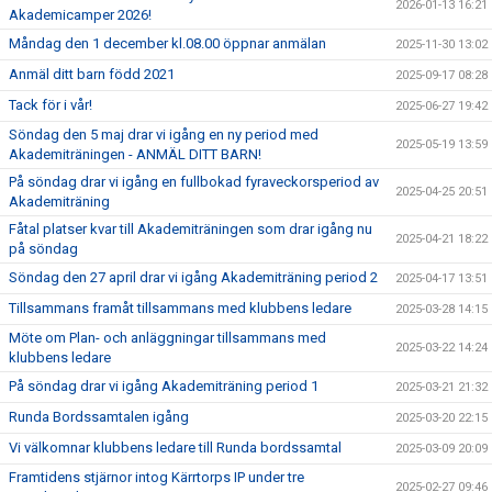
2026-01-13 16:21
Akademicamper 2026!
Måndag den 1 december kl.08.00 öppnar anmälan
2025-11-30 13:02
Anmäl ditt barn född 2021
2025-09-17 08:28
Tack för i vår!
2025-06-27 19:42
Söndag den 5 maj drar vi igång en ny period med
2025-05-19 13:59
Akademiträningen - ANMÄL DITT BARN!
På söndag drar vi igång en fullbokad fyraveckorsperiod av
2025-04-25 20:51
Akademiträning
Fåtal platser kvar till Akademiträningen som drar igång nu
2025-04-21 18:22
på söndag
Söndag den 27 april drar vi igång Akademiträning period 2
2025-04-17 13:51
Tillsammans framåt tillsammans med klubbens ledare
2025-03-28 14:15
Möte om Plan- och anläggningar tillsammans med
2025-03-22 14:24
klubbens ledare
På söndag drar vi igång Akademiträning period 1
2025-03-21 21:32
Runda Bordssamtalen igång
2025-03-20 22:15
Vi välkomnar klubbens ledare till Runda bordssamtal
2025-03-09 20:09
Framtidens stjärnor intog Kärrtorps IP under tre
2025-02-27 09:46