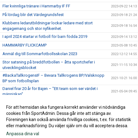
Fler kvinnliga tränare i Hammarby IF FF
2023-09-22 14:13
På lördag blir det Värdegrundsfest
2023-09-18 21:24
Klubbens ledarutbildningar lockar ledare med stort
2023-09-18 16:54
engagemang och stor nyfikenhet.
I april 2024 startar vi fotboll för barn födda 2019
2023-09-14 13:12
HAMMARBY FLICKCAMP
2023-05-08 10:45
Anmäl dig till Sommarfotbollsskolan 2023
2022-12-12 14:55
Stor satsning på breddfotbollen – åtta sportchefer i
2021-11-15 10:34
utvecklingsblocket
#BackaTallkrogensIF – Bevara Tallkrogens BP/Valsknopp
2021-10-21 16:00
BP som fotbollsplan
Daniel firar 20 år för Bajen – "Ett team som ser värdet i
2021-05-04 09:45
människan"
Utdrag ur belastningsregistret
2021-03-30 09:21
För att hemsidan ska fungera korrekt använder vi nödvändiga
Huski Chocolate blir huvudpartner för hela Hammarby
cookies från SportAdmin. Dessa går inte att stänga av.
2021-02-24 16:49
Fotboll
Föreningen kan också använda frivilliga cookies, t.ex. för statistik
eller marknadsföring. Du väljer själv om du vill acceptera dessa.
Anpassa dina val