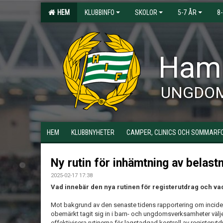
HEM
KLUBBINFO
SKOLOR
5-7 ÅR
8
Hamm
UNGDO
HEM
KLUBBNYHETER
CAMPER, CLINICS OCH SOMMARF
Ny rutin för inhämtning av belast
2025-02-17 17:38
Vad innebär den nya rutinen för registerutdrag och va
Mot bakgrund av den senaste tidens rapportering om incide
obemärkt tagit sig in i barn- och ungdomsverksamheter väl
effektivisera rutinerna för lagstadgad kontroll av registerutd