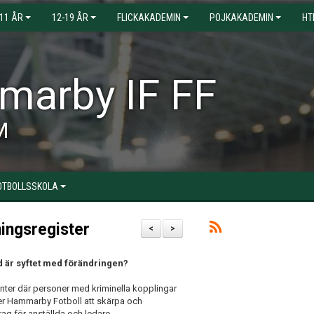
-11 ÅR
12-19 ÅR
FLICKAKADEMIN
POJKAKADEMIN
HT
arby IF FF
M
OTBOLLSSKOLA
ningsregister
<
>
d är syftet med förändringen?
nter där personer med kriminella kopplingar
jer Hammarby Fotboll att skärpa och
rag för anställda och ledare.