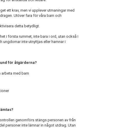
get ett krav, men vi upplever utmaningar med
utdragen. Utöver fara för våra barn och
tivisera detta betydligt.
 i första rummet, inte bara i ord, utan också i
och ungdomar inte utnyttjas eller hamnar i
grund för åtgärderna?
a arbeta med barn
ioner
nhämtas?
kontrollen genomförs stängs personen av från
ndel personer inte lämnar in något utdrag. Utan