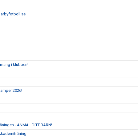
rbyfotboll.se
emang i klubben!
camper 2026!
träningen - ANMÄL DITT BARN!
 Akademiträning