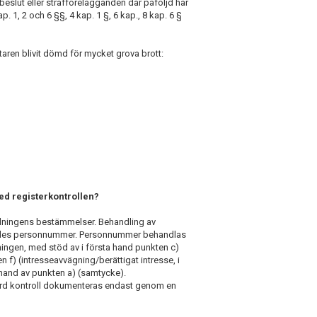
beslut eller strafförelägganden där påföljd har
. 1, 2 och 6 §§, 4 kap. 1 §, 6 kap., 8 kap. 6 §
aren blivit dömd för mycket grova brott:
d registerkontrollen?
rdningens bestämmelser. Behandling av
erördes personnummer. Personnummer behandlas
ningen, med stöd av i första hand punkten c)
en f) (intresseavvägning/berättigat intresse, i
 hand av punkten a) (samtycke).
örd kontroll dokumenteras endast genom en