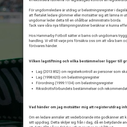
För ungdomsledare är utdrag ur belastningsregister i dagslä
att flertalet ledare glömmer eller motsätter sig att lämna in 
ungdomar leder detta till en ohållbar administrativ börda.
Tack vare våra nya tillämpningsrutiner beräknar vi kunna effek
Hos Hammarby Fotboll sätter vi barns och ungdomars trygghet
handling. Vi vill till varje pris försäkra oss om att våra barn 
förövares händer.
Vilken lagstiftning och vilka bestämmelser ligger till 
Lag (2013:852) om registerkontroll av personer som sk
Lag (1998:620) om belastningsregister
Förordning (1999:1134) om belastningsregister
Riksidrottsförbundets bestämmelser och rekommendat
Vad händer om jag motsätter mig att registerutdrag i
Om en ledare anmäler att vederbörande inte godkänner att 
sitt uppdrag. Detta skiljer sig från i dag, då en betydande a