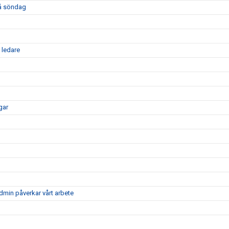
på söndag
 ledare
gar
dmin påverkar vårt arbete