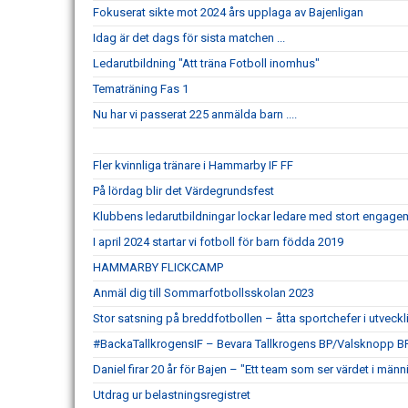
Fokuserat sikte mot 2024 års upplaga av Bajenligan
Idag är det dags för sista matchen ...
Ledarutbildning "Att träna Fotboll inomhus"
Tematräning Fas 1
Nu har vi passerat 225 anmälda barn ....
Fler kvinnliga tränare i Hammarby IF FF
På lördag blir det Värdegrundsfest
Klubbens ledarutbildningar lockar ledare med stort engagem
I april 2024 startar vi fotboll för barn födda 2019
HAMMARBY FLICKCAMP
Anmäl dig till Sommarfotbollsskolan 2023
Stor satsning på breddfotbollen – åtta sportchefer i utveck
#BackaTallkrogensIF – Bevara Tallkrogens BP/Valsknopp B
Daniel firar 20 år för Bajen – "Ett team som ser värdet i männ
Utdrag ur belastningsregistret