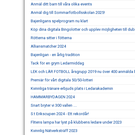
Anmäl ditt barn till våra olika events
Anmäl dig till Sommarfotbollsskolan 2025!
Bajenligans spelprogram nu klart
Köp dina digitala Bingolotter och upplev möjligheten till dubb
Rötterna sitter i fötterna
Alliansmatcher 2024
Bajenligan - en årlig tradition
Tack för en grym Ledarmiddag
LEK och LÄR FOTBOLL årsgrupp 2019 nu över 400 anmälda 
Premiär för vårt digitala 50/50-lotteri
Kvinnliga tränare erbjuds plats i Ledarakademin
HAMMARBYDAGEN 2024
Snart bryter vi 300 vallen ....
S:t Erikscupen 2024 - Ett rekordår!
Flitens lampa har lyst på klubbens ledare under 2023
Kvinnlig Nätverksträff 2023