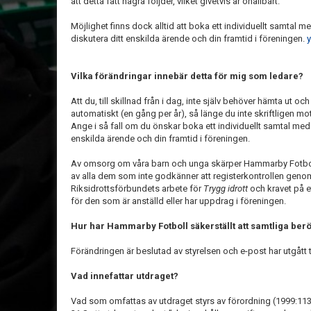
att detta fått några följder, vilket givetvis är ohållbart.
Möjlighet finns dock alltid att boka ett individuellt samtal 
diskutera ditt enskilda ärende och din framtid i föreningen.
Vilka förändringar innebär detta för mig som ledare?
Att du, till skillnad från i dag, inte själv behöver hämta ut oc
automatiskt (en gång per år), så länge du inte skriftligen mo
Ange i så fall om du önskar boka ett individuellt samtal med 
enskilda ärende och din framtid i föreningen.
Av omsorg om våra barn och unga skärper Hammarby Fotbol
av alla dem som inte godkänner att registerkontrollen geno
Riksidrottsförbundets arbete för
Trygg idrott
och kravet på e
för den som är anställd eller har uppdrag i föreningen.
Hur har Hammarby Fotboll säkerställt att samtliga ber
Förändringen är beslutad av styrelsen och e-post har utgått t
Vad innefattar utdraget?
Vad som omfattas av utdraget styrs av förordning (1999:113