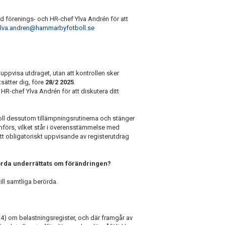
med förenings- och HR-chef Ylva Andrén för att
ylva.andren@hammarbyfotboll.se
h uppvisa utdraget, utan att kontrollen sker
tsätter dig, före
28/2 2025
.
HR-chef Ylva Andrén för att diskutera ditt
l dessutom tillämpningsrutinerna och stänger
mförs, vilket står i överensstämmelse med
tt obligatoriskt uppvisande av registerutdrag
örda underrättats om förändringen?
ill samtliga berörda.
4) om belastningsregister, och där framgår av