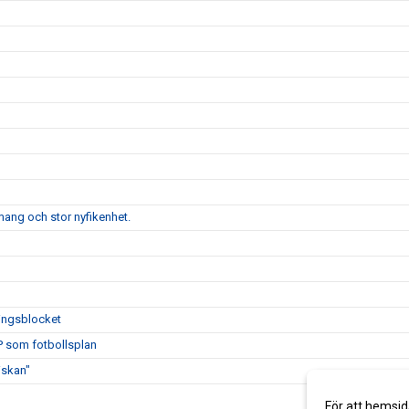
ang och stor nyfikenhet.
lingsblocket
P som fotbollsplan
iskan"
För att hemsid