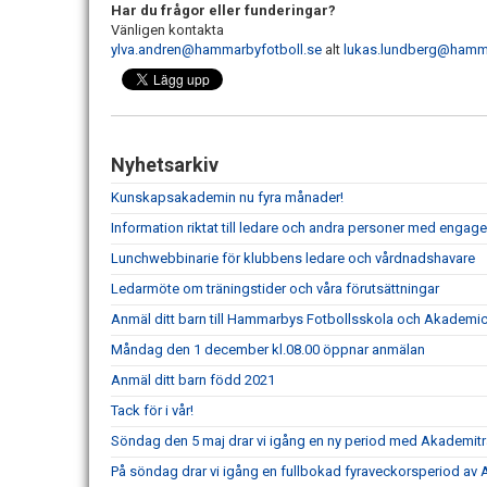
Har du frågor eller funderingar?
Vänligen kontakta
ylva.andren@hammarbyfotboll.se
alt
lukas.lundberg@hamma
Nyhetsarkiv
Kunskapsakademin nu fyra månader!
Information riktat till ledare och andra personer med engag
Lunchwebbinarie för klubbens ledare och vårdnadshavare
Ledarmöte om träningstider och våra förutsättningar
Anmäl ditt barn till Hammarbys Fotbollsskola och Akademi
Måndag den 1 december kl.08.00 öppnar anmälan
Anmäl ditt barn född 2021
Tack för i vår!
Söndag den 5 maj drar vi igång en ny period med Akademi
På söndag drar vi igång en fullbokad fyraveckorsperiod av