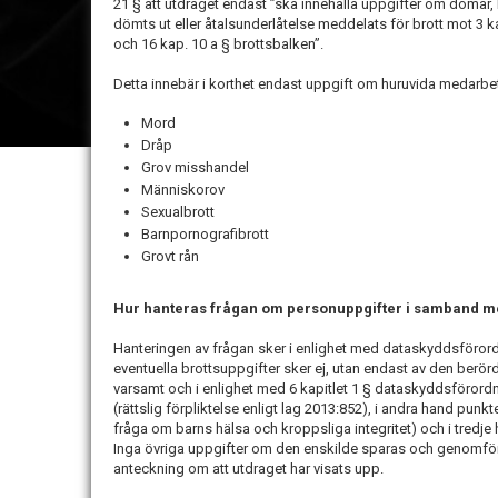
21 § att utdraget endast ”ska innehålla uppgifter om domar, 
dömts ut eller åtalsunderlåtelse meddelats för brott mot 3 kap
och 16 kap. 10 a § brottsbalken”.
Detta innebär i korthet endast uppgift om huruvida medarbet
Mord
Dråp
Grov misshandel
Människorov
Sexualbrott
Barnpornografibrott
Grovt rån
Hur hanteras frågan om personuppgifter i samband me
Hanteringen av frågan sker i enlighet med dataskyddsföro
eventuella brottsuppgifter sker ej, utan endast av den b
varsamt och i enlighet med 6 kapitlet 1 § dataskyddsförord
(rättslig förpliktelse enligt lag 2013:852), i andra hand punkt
fråga om barns hälsa och kroppsliga integritet) och i tredje
Inga övriga uppgifter om den enskilde sparas och genomf
anteckning om att utdraget har visats upp.