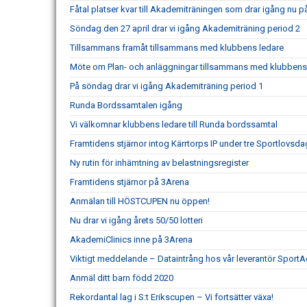
Fåtal platser kvar till Akademiträningen som drar igång nu 
Söndag den 27 april drar vi igång Akademiträning period 2
Tillsammans framåt tillsammans med klubbens ledare
Möte om Plan- och anläggningar tillsammans med klubbens
På söndag drar vi igång Akademiträning period 1
Runda Bordssamtalen igång
Vi välkomnar klubbens ledare till Runda bordssamtal
Framtidens stjärnor intog Kärrtorps IP under tre Sportlovsda
Ny rutin för inhämtning av belastningsregister
Framtidens stjärnor på 3Arena
Anmälan till HÖSTCUPEN nu öppen!
Nu drar vi igång årets 50/50 lotteri
AkademiClinics inne på 3Arena
Viktigt meddelande – Dataintrång hos vår leverantör SportA
Anmäl ditt barn född 2020
Rekordantal lag i S:t Erikscupen – Vi fortsätter växa!