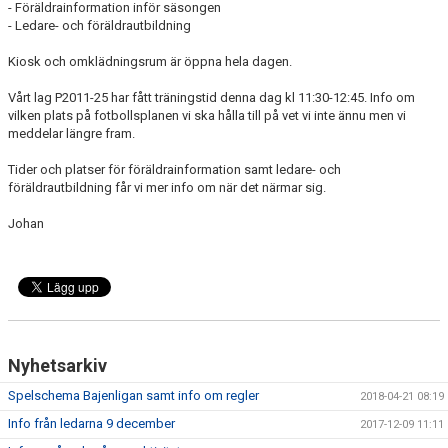
- Föräldrainformation inför säsongen
KONTAKT
- Ledare- och föräldrautbildning
MATCHER
Kiosk och omklädningsrum är öppna hela dagen.
Vårt lag P2011-25 har fått träningstid denna dag kl 11:30-12:45. Info om
vilken plats på fotbollsplanen vi ska hålla till på vet vi inte ännu men vi
meddelar längre fram.
Tider och platser för föräldrainformation samt ledare- och
föräldrautbildning får vi mer info om när det närmar sig.
Johan
Nyhetsarkiv
Spelschema Bajenligan samt info om regler
2018-04-21 08:19
Info från ledarna 9 december
2017-12-09 11:11