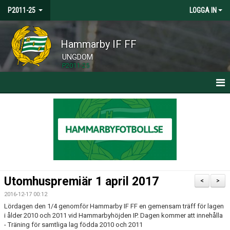
P2011-25
LOGGA IN
Hammarby IF FF
UNGDOM
P2011-25
HEM
NYHETER
KALENDER
TRUPPEN
Utomhuspremiär 1 april 2017
<
>
BILDGALLERI
2016-12-17 00:12
Lördagen den 1/4 genomför Hammarby IF FF en gemensam träff för lagen
DOKUMENT
i ålder 2010 och 2011 vid Hammarbyhöjden IP. Dagen kommer att innehålla
- Träning för samtliga lag födda 2010 och 2011