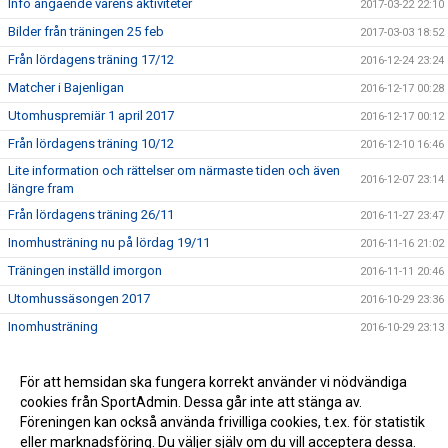
Info angående vårens aktiviteter
2017-03-22 22:10
Bilder från träningen 25 feb
2017-03-03 18:52
Från lördagens träning 17/12
2016-12-24 23:24
Matcher i Bajenligan
2016-12-17 00:28
Utomhuspremiär 1 april 2017
2016-12-17 00:12
Från lördagens träning 10/12
2016-12-10 16:46
Lite information och rättelser om närmaste tiden och även
2016-12-07 23:14
längre fram
Från lördagens träning 26/11
2016-11-27 23:47
Inomhusträning nu på lördag 19/11
2016-11-16 21:02
Träningen inställd imorgon
2016-11-11 20:46
Utomhussäsongen 2017
2016-10-29 23:36
Inomhusträning
2016-10-29 23:13
För att hemsidan ska fungera korrekt använder vi nödvändiga
cookies från SportAdmin. Dessa går inte att stänga av.
Föreningen kan också använda frivilliga cookies, t.ex. för statistik
eller marknadsföring. Du väljer själv om du vill acceptera dessa.