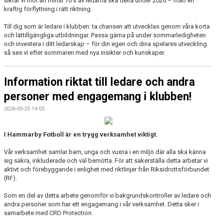
siktar vi mot att minst 70% av ledarna ska delta under 2026 – mao en
kraftig förflyttning i rätt riktning.
Till dig som är ledare i klubben: ta chansen att utvecklas genom våra korta
och lättillgängliga utbildningar. Passa gärna på under sommarledigheten
och investera i ditt ledarskap – för din egen och dina spelares utveckling
så ses vi efter sommaren med nya insikter och kunskaper.
Information riktat till ledare och andra
personer med engagemang i klubben!
2026-05-25 14:05
I Hammarby Fotboll är en trygg verksamhet viktigt.
Vår verksamhet samlar barn, unga och vuxna i en miljö där alla ska känna
sig säkra, inkluderade och väl bemötta. För att säkerställa detta arbetar vi
aktivt och förebyggande i enlighet med riktlinjer från Riksidrottsförbundet
(RF).
Som en del av detta arbete genomför vi bakgrundskontroller av ledare och
andra personer som har ett engagemang i vår verksamhet. Detta sker i
samarbete med CRD Protection.