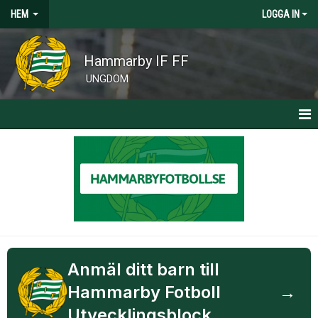
HEM
LOGGA IN
Hammarby IF FF
UNGDOM
HEM
KLUBBNYHETER
CAMPER, CLINICS OCH SOMMARFOTBOLLSSKOLA
Anmäl ditt barn till
Hammarby Fotboll
→
Utvecklingsblock