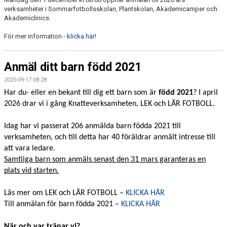
verksamheter i Sommarfotbollsskolan, Plantskolan, Akademicamper och
Akademiclinics.
För mer information -
klicka här!
Anmäl ditt barn född 2021
2025-09-17 08:28
Har du- eller en bekant till dig ett barn som är
född 2021
? I april
2026 drar vi i gång Knatteverksamheten, LEK och LÄR FOTBOLL.
Idag har vi passerat 206 anmälda barn födda 2021 till
verksamheten, och till detta har 40 föräldrar anmält intresse till
att vara ledare.
Samtliga barn som anmäls senast den 31 mars garanteras en
plats vid starten.
Läs mer om LEK och LÄR FOTBOLL –
KLICKA HÄR
Till anmälan för barn födda 2021 –
KLICKA HÄR
När och var tränar vi?