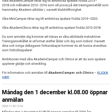
Våra AkademiCamper riktar sig till ambitiösa spelare födda 2013–
2018 och målvakter 2013–2016 som vill prova på det träningsinnehåll som
Hammarby Akademi utbildar i, oavsett klubbtillhörighet.
Våra MiniCamper riktar sig till ambitiösa spelare födda 2019–2020.
Våra AkademiClincs riktar sig till ambitiösa spelare födda 2013-2018.
Du som anmäler dig kommer att tränas av våra utbildade instruktörer.
Träningsinnehållet är utformat utefter ålder och dig som individ. Oavsett
dina och övriga deltagares förkunskaper kommer du att kunna utvecklas
som fotbollsspelare!
Ambitionen med våra AkademiCamper och Clinics är att du som spelare
upplever glädje och utveckling.
För information och anmälan till
AkademiCamper och Clinics
–
KLICKA
HÄR!
Måndag den 1 december kl.08.00 öppnar
anmälan
2025-11-30 13:02
Måndag den 1 december kl.08.00 öppnar anmälan till 2026 års