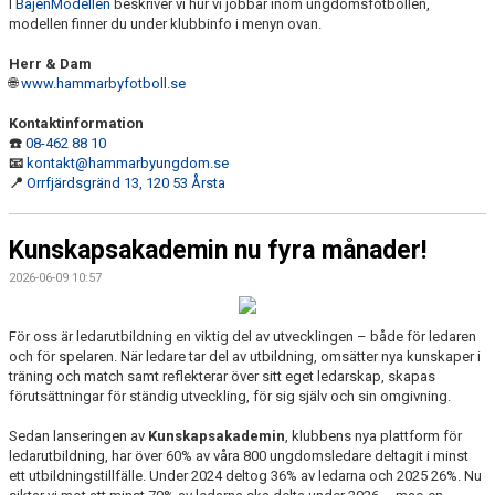
I
BajenModellen
beskriver vi hur vi jobbar inom ungdomsfotbollen,
modellen finner du under klubbinfo i menyn ovan.
Herr & Dam
🌐
www.hammarbyfotboll.se
Kontaktinformation
☎️
08-462 88 10
📧
kontakt@hammarbyungdom.se
📍
Orrfjärdsgränd 13, 120 53 Årsta
Kunskapsakademin nu fyra månader!
2026-06-09 10:57
För oss är ledarutbildning en viktig del av utvecklingen – både för ledaren
och för spelaren. När ledare tar del av utbildning, omsätter nya kunskaper i
träning och match samt reflekterar över sitt eget ledarskap, skapas
förutsättningar för ständig utveckling, för sig själv och sin omgivning.
Sedan lanseringen av
Kunskapsakademin
, klubbens nya plattform för
ledarutbildning, har över 60% av våra 800 ungdomsledare deltagit i minst
ett utbildningstillfälle. Under 2024 deltog 36% av ledarna och 2025 26%. Nu