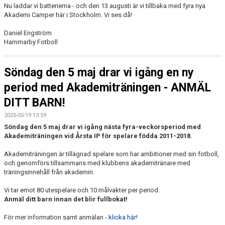
Nu laddar vi batterierna - och den 13 augusti är vi tillbaka med fyra nya
Akademi Camper här i Stockholm. Vi ses då!
Daniel Engström
Hammarby Fotboll
Söndag den 5 maj drar vi igång en ny
period med Akademiträningen - ANMÄL
DITT BARN!
2025-05-19 13:59
Söndag den 5 maj drar vi igång nästa fyra-veckorsperiod med
Akademiträningen vid Årsta IP för spelare födda 2011-2018.
Akademiträningen är tillägnad spelare som har ambitioner med sin fotboll,
och genomförs tillsammans med klubbens akademitränare med
träningsinnehåll från akademin.
Vi tar emot 80 utespelare och 10 målvakter per period.
Anmäl ditt barn innan det blir fullbokat!
För mer information samt anmälan -
klicka här!