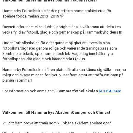
Välkommen till Hammarbys Sommarfotbollsskola!
Hammarby Fotbollsskola är den perfekta sommaraktiviteten för
spelare födda mellan 2013–2019 💚
Oavsett erfarenhet eller klubbtillhörighet är alla välkomna att delta i en
vecka fylld av fotboll, glädje och gemenskap på Hammarbyhöjdens IP.
Under Fotbollsskolan får deltagarna möjlighet att utveckla sina
fotbollsfärdigheter genom roliga och varierande träningspass som
kombinerar teknik, spelmoment och lek. Varje dag innehåller fyra
fotbollspass, där glädje och lärande står i fokus.
Hammarby Fotbollsskola är en plats där alla kan känna sig välkomna, ha
roligt och skapa minnen för livet. Vi ser fram emot att träffa ditt barn på
planen i sommar!
För information och anmälan till
Sommarfotbollskolan
KLICKA HÄR!
Välkommen till Hammarbys AkademiCamper och Clinics!
Vill ditt barn prova att träna som klubbens akademispelare gör?