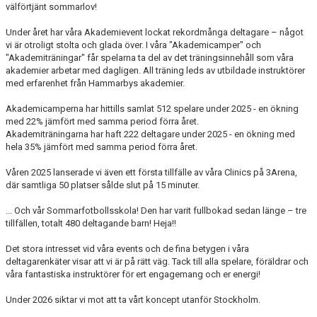
välförtjänt sommarlov!
Under året har våra Akademievent lockat rekordmånga deltagare – något
vi är otroligt stolta och glada över. I våra "Akademicamper" och
"Akademiträningar" får spelarna ta del av det träningsinnehåll som våra
akademier arbetar med dagligen. All träning leds av utbildade instruktörer
med erfarenhet från Hammarbys akademier.
Akademicamperna har hittills samlat 512 spelare under 2025 - en ökning
med 22% jämfört med samma period förra året.
Akademiträningarna har haft 222 deltagare under 2025 - en ökning med
hela 35% jämfört med samma period förra året.
Våren 2025 lanserade vi även ett första tillfälle av våra Clinics på 3Arena,
där samtliga 50 platser sålde slut på 15 minuter.
... Och vår Sommarfotbollsskola! Den har varit fullbokad sedan länge – tre
tillfällen, totalt 480 deltagande barn! Heja!!
Det stora intresset vid våra events och de fina betygen i våra
deltagarenkäter visar att vi är på rätt väg. Tack till alla spelare, föräldrar och
våra fantastiska instruktörer för ert engagemang och er energi!
Under 2026 siktar vi mot att ta vårt koncept utanför Stockholm.