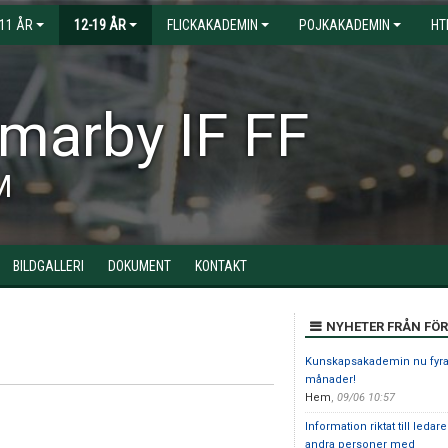
-11 ÅR
12-19 ÅR
FLICKAKADEMIN
POJKAKADEMIN
HT
arby IF FF
M
BILDGALLERI
DOKUMENT
KONTAKT
NYHETER FRÅN FÖ
Kunskapsakademin nu fyr
månader!
Hem
,
09/06 10:57
Information riktat till ledar
andra personer med