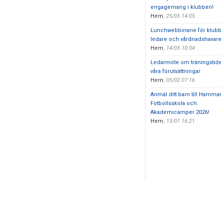
engagemang i klubben!
Hem
,
25/05 14:05
Lunchwebbinarie för klub
ledare och vårdnadshavar
Hem
,
14/05 10:04
Ledarmöte om träningstid
våra förutsättningar
Hem
,
05/02 07:16
Anmäl ditt barn till Hamma
Fotbollsskola och
Akademicamper 2026!
Hem
,
13/01 16:21