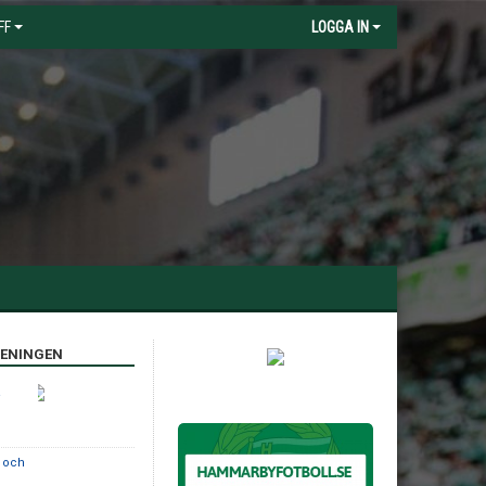
FF
LOGGA IN
RENINGEN
a
e och