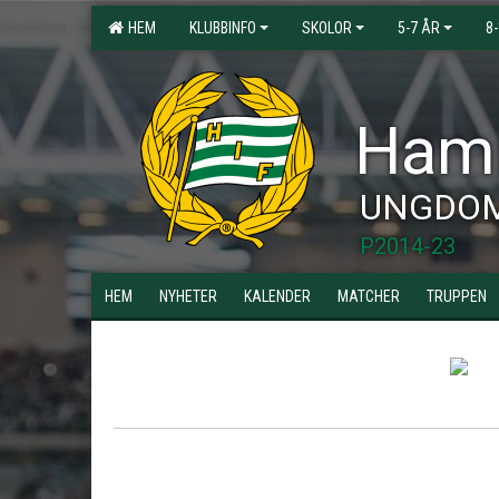
HEM
KLUBBINFO
SKOLOR
5-7 ÅR
8
Hamm
UNGDO
P2014-23
HEM
NYHETER
KALENDER
MATCHER
TRUPPEN