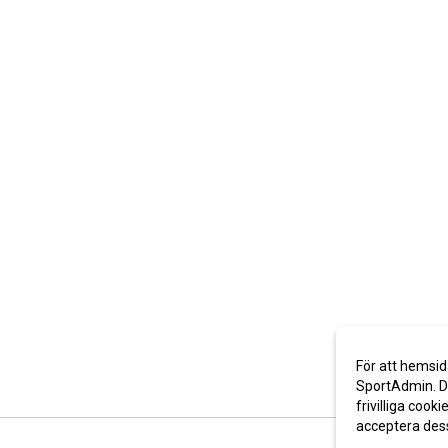
För att hemsid
SportAdmin. De
frivilliga cooki
acceptera des