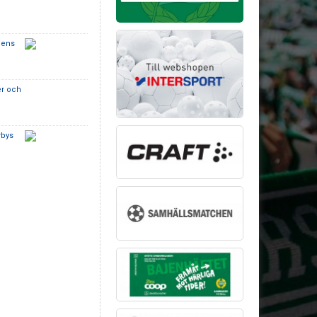
bens
e
er och
rbys