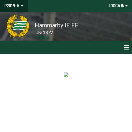
P2019- 5
LOGGA IN
Hammarby IF FF
UNGDOM
P2019-5
HEM
NYHETER
KALENDER
TRUPPEN
BILDGALLERI
DOKUMENT