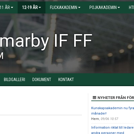
-11 ÅR
12-19 ÅR
FLICKAKADEMIN
POJKAKADEMIN
HT
arby IF FF
M
BILDGALLERI
DOKUMENT
KONTAKT
NYHETER FRÅN FÖ
Kunskapsakademin nu fyr
månader!
Hem
,
09/06 10:57
Information riktat till ledar
andra personer med