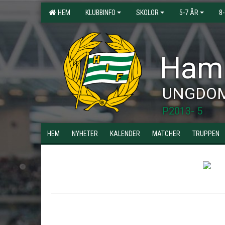
HEM
KLUBBINFO
SKOLOR
5-7 ÅR
8
Hamm
UNGDO
P2013- 5
HEM
NYHETER
KALENDER
MATCHER
TRUPPEN