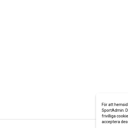
För att hemsid
SportAdmin. De
frivilliga cooki
acceptera des