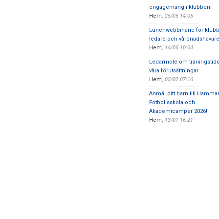
engagemang i klubben!
Hem
,
25/05 14:05
Lunchwebbinarie för klub
ledare och vårdnadshavar
Hem
,
14/05 10:04
Ledarmöte om träningstid
våra förutsättningar
Hem
,
05/02 07:16
Anmäl ditt barn till Hamma
Fotbollsskola och
Akademicamper 2026!
Hem
,
13/01 16:21