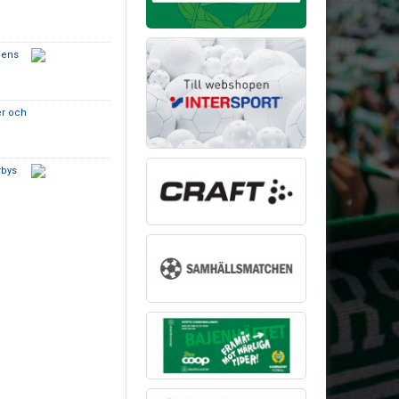
bens
e
er och
rbys