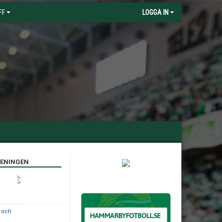
FF
LOGGA IN
RENINGEN
a
e och