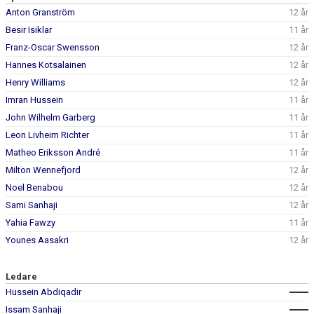
DOKUMENT
Anton Granström
12 år
Besir Isiklar
11 år
KONTAKT
Franz-Oscar Swensson
12 år
Hannes Kotsalainen
12 år
Henry Williams
12 år
Imran Hussein
11 år
John Wilhelm Garberg
11 år
Leon Livheim Richter
11 år
Matheo Eriksson André
11 år
Milton Wennefjord
12 år
Noel Benabou
12 år
Sami Sanhaji
12 år
Yahia Fawzy
11 år
Younes Aasakri
12 år
Ledare
Hussein Abdiqadir
Issam Sanhaji