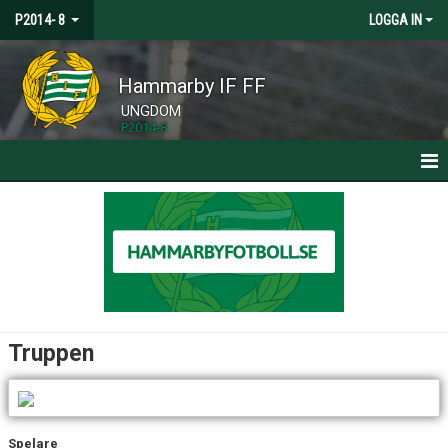
P2014- 8
LOGGA IN
Hammarby IF FF
UNGDOM
P2014-8
HEM
NYHETER
KALENDER
MATCHER
Truppen
TRUPPEN
BILDGALLERI
Spelare