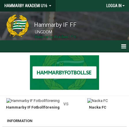
HAMMARBY AKADEMI U16
LOGGA IN
Hammarby IF FF
UNGDOM
Hammarby Akademi P16
HEM
KALENDER
MATCHER
KONTAKT
vs
Hammarby IF Fotbollförening
Nacka FC
INFORMATION