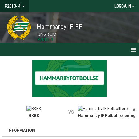
P2013- 4
LOGGA IN
Hammarby IF FF
UNGDOM
P2013- 4
HEM
NYHETER
KALENDER
MATCHER
vs
BKBK
Hammarby IF Fotbollförening
TRUPPEN
BILDGALLERI
INFORMATION