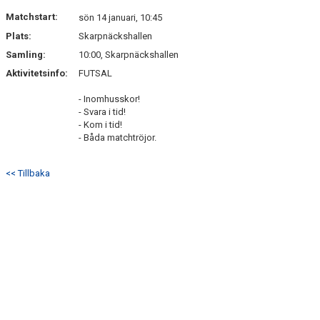
DOKUMENT
Matchstart:
sön 14 januari, 10:45
Plats:
Skarpnäckshallen
KONTAKT
Samling:
10:00, Skarpnäckshallen
Aktivitetsinfo:
FUTSAL
- Inomhusskor!
- Svara i tid!
- Kom i tid!
- Båda matchtröjor.
<< Tillbaka