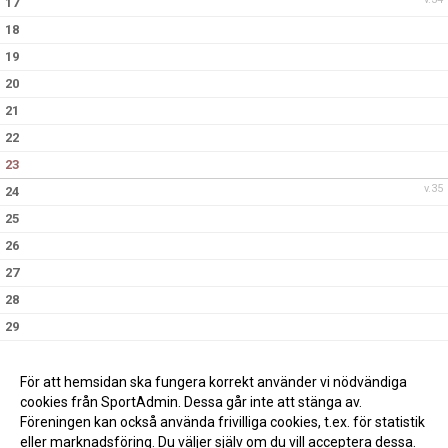
17
18
19
20
21
22
23
v.35
24
25
26
27
28
29
30
v.36
31
För att hemsidan ska fungera korrekt använder vi nödvändiga
cookies från SportAdmin. Dessa går inte att stänga av.
Föreningen kan också använda frivilliga cookies, t.ex. för statistik
eller marknadsföring. Du väljer själv om du vill acceptera dessa.