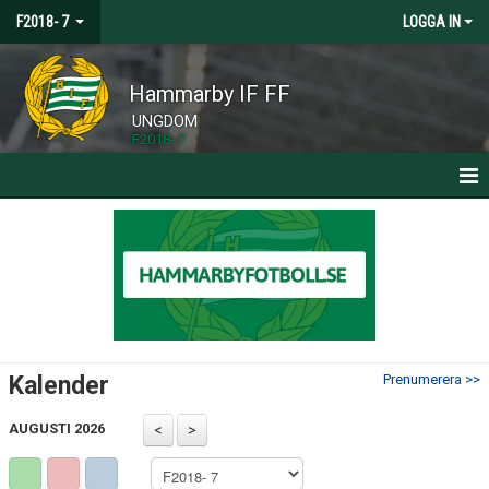
F2018- 7
LOGGA IN
Hammarby IF FF
UNGDOM
F2018- 7
HEM
NYHETER
KALENDER
MATCHER
Kalender
Prenumerera >>
TRUPPEN
AUGUSTI 2026
BILDGALLERI