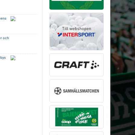
bens
e
er och
rbys