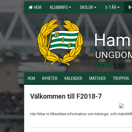
HEM
KLUBBINFO
SKOLOR
5-7 ÅR
8
Hamm
UNGDO
F2018- 7
HEM
NYHETER
KALENDER
MATCHER
TRUPPEN
Välkommen till F2018-7
Här hittar ni tillsvidare information om tränings- och matchtill