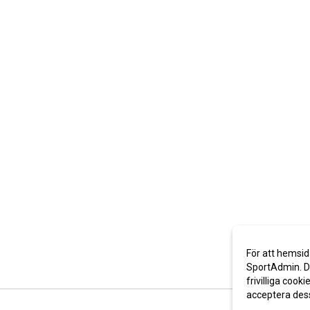
För att hemsid
SportAdmin. De
frivilliga cooki
acceptera des