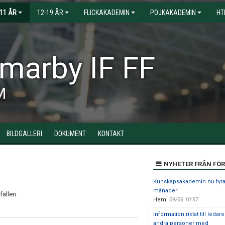
-11 ÅR
12-19 ÅR
FLICKAKADEMIN
POJKAKADEMIN
HT
arby IF FF
M
BILDGALLERI
DOKUMENT
KONTAKT
NYHETER FRÅN FÖ
Kunskapsakademin nu fyr
månader!
fällen.
Hem
,
09/06 10:57
Information riktat till ledar
andra personer med