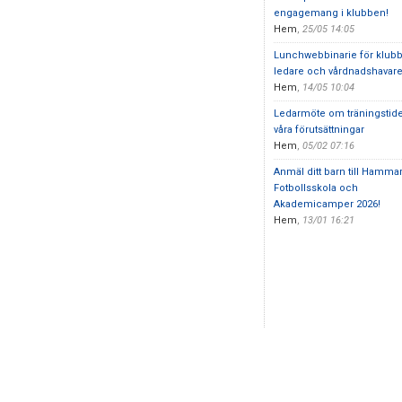
engagemang i klubben!
Hem
,
25/05 14:05
Lunchwebbinarie för klub
ledare och vårdnadshavar
Hem
,
14/05 10:04
Ledarmöte om träningstid
våra förutsättningar
Hem
,
05/02 07:16
Anmäl ditt barn till Hamma
Fotbollsskola och
Akademicamper 2026!
Hem
,
13/01 16:21