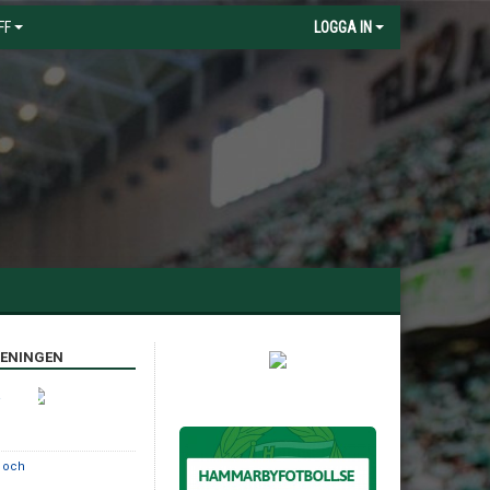
FF
LOGGA IN
RENINGEN
a
e och