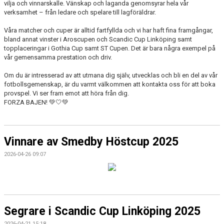
vilja och vinnarskalle. Vänskap och laganda genomsyrar hela vår
DOKUMENT
verksamhet – från ledare och spelare till lagföräldrar.
KONTAKT
Våra matcher och cuper är alltid fartfyllda och vi har haft fina framgångar,
bland annat vinster i Aroscupen och Scandic Cup Linköping samt
topplaceringar i Gothia Cup samt ST Cupen. Det är bara några exempel på
vår gemensamma prestation och driv.
Om du är intresserad av att utmana dig själv, utvecklas och bli en del av vår
fotbollsgemenskap, är du varmt välkommen att kontakta oss för att boka
provspel. Vi ser fram emot att höra från dig.
FORZA BAJEN! 💚🤍💚
Vinnare av Smedby Höstcup 2025
2026-04-26 09:07
Segrare i Scandic Cup Linköping 2025
2026-04-21 15:18