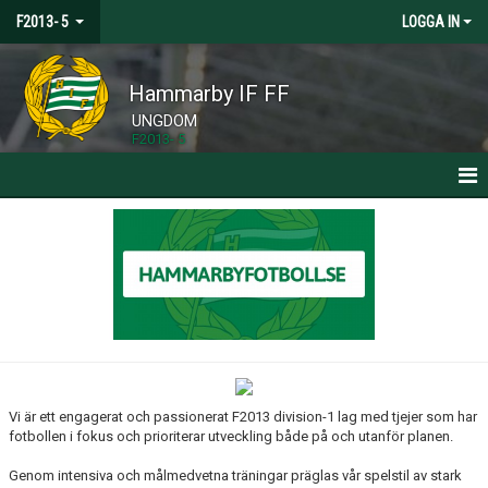
F2013- 5
LOGGA IN
Hammarby IF FF
UNGDOM
F2013- 5
HEM
NYHETER
KALENDER
MATCHER
TRUPPEN
Vi är ett engagerat och passionerat F2013 division-1 lag med tjejer som har
fotbollen i fokus och prioriterar utveckling både på och utanför planen.
BILDGALLERI
Genom intensiva och målmedvetna träningar präglas vår spelstil av stark