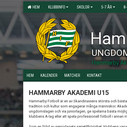
HEM
KLUBBINFO
SKOLOR
5-7 ÅR
8
Hamm
UNGDO
Hammarby Ak
HEM
KALENDER
MATCHER
KONTAKT
HAMMARBY AKADEMI U15
Hammarby Fotboll är en av Skandinaviens största och bästa 
tradition och kultur som engagerar många människor. Akad
ungdomslagen och via juniorlagen, ge spelarna bästa möjliga 
klubbens A-lag eller att spela professionell fotboll i annan m
Som en följd av seniorlagets serietillhörighet, klubbens v