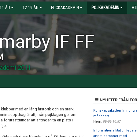
-11 ÅR
12-19 ÅR
FLICKAKADEMIN
POJKAKADEMIN
HT
arby IF FF
M
ademi 2011
NYHETER FRÅN FÖ
klubbar med en lång historik och en stark
Kunskapsakademin nu fyr
emins uppdrag är att, från pojklagen genom
månader!
förutsättningar att antingen ta en plats i
Hem
,
09/06 10:57
iljö.
Information riktat till ledar
andra personer med
arumärke och dess förankring på Södermalm och i