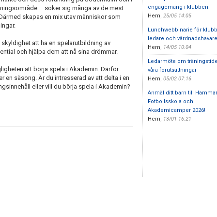
engagemang i klubben!
agningsområde – söker sig många av de mest
Hem
,
25/05 14:05
. Därmed skapas en mix utav människor som
ingar.
Lunchwebbinarie för klub
ledare och vårdnadshavar
kyldighet att ha en spelarutbildning av
Hem
,
14/05 10:04
ential och hjälpa dem att nå sina drömmar.
Ledarmöte om träningstid
jligheten att börja spela i Akademin. Därför
våra förutsättningar
er en säsong. Är du intresserad av att delta i en
Hem
,
05/02 07:16
sinnehåll eller vill du börja spela i Akademin?
Anmäl ditt barn till Hamma
Fotbollsskola och
Akademicamper 2026!
Hem
,
13/01 16:21