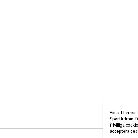
För att hemsid
SportAdmin. De
frivilliga cooki
acceptera des