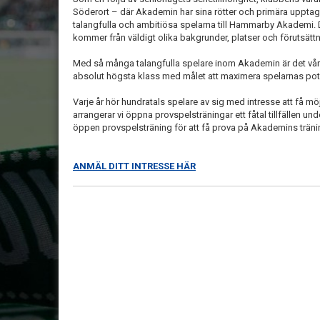
Söderort – där Akademin har sina rötter och primära uppt
talangfulla och ambitiösa spelarna till Hammarby Akademi
kommer från väldigt olika bakgrunder, platser och förutsättn
Med så många talangfulla spelare inom Akademin är det vår s
absolut högsta klass med målet att maximera spelarnas pot
Varje år hör hundratals spelare av sig med intresse att få mö
arrangerar vi öppna provspelsträningar ett fåtal tillfällen und
öppen provspelsträning för att få prova på Akademins träning
ANMÄL DITT INTRESSE HÄR