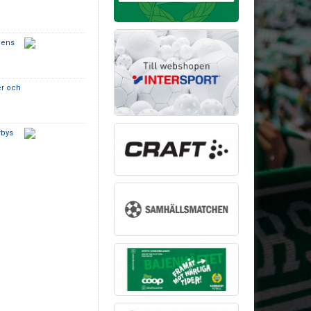
bens
e
er och
rbys