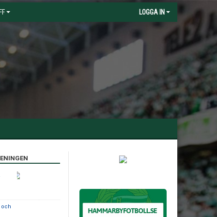
FF
LOGGA IN
RENINGEN
a
e och