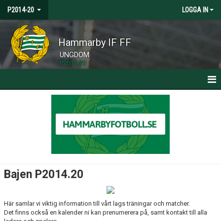
P2014-20
LOGGA IN
Hammarby IF FF
UNGDOM
P2014-20
HEM
NYHETER
KALENDER
MATCHER
Bajen P2014.20
TRUPPEN
Här samlar vi viktig information till vårt lags träningar och matcher.
BILDGALLERI
Det finns också en kalender ni kan prenumerera på, samt kontakt till alla