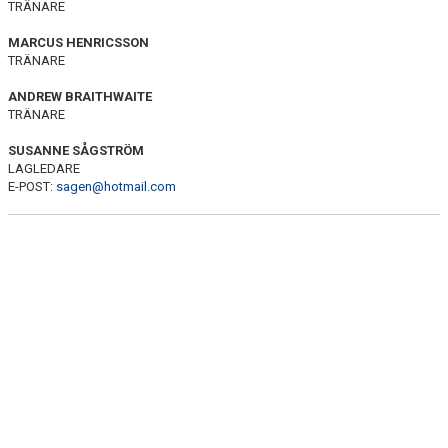
TRÄNARE
DOKUMENT
MARCUS HENRICSSON
KONTAKT
TRÄNARE
ANDREW BRAITHWAITE
TRÄNARE
SUSANNE SÅGSTRÖM
LAGLEDARE
E-POST:
sagen@hotmail.com